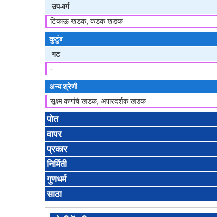
उप-वर्ग
टिकाऊ खडक, कडक खडक
कुटुंब
गट
-
अन्य श्रेणी
सूक्ष्म कणांचे खडक, अपारदर्शक खडक
पोत
वापर
प्रकार
निर्मिती
गुणधर्म
साठा