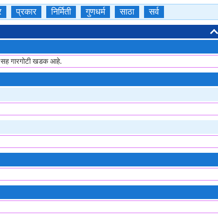
र
प्रकार
निर्मिती
गुणधर्म
साठा
सर्व
म पोत सह गारगोटी खडक आहे.