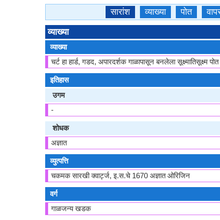
सारांश
व्याख्या
पोत
वाप
व्याख्या
व्याख्या
चर्ट हा हार्ड, गडद, ​​अपारदर्शक गाळापासून बनलेला सूक्ष्मातिसूक्ष्
इतिहास
उगम
-
शोधक
अज्ञात
व्युत्पत्ति
चकमक सारखी क्वार्ट्ज, इ.स.चे 1670 अज्ञात ओरिजिन
वर्ग
गाळजन्य खडक