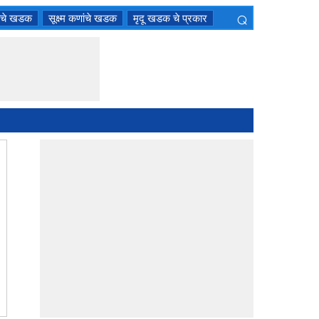
⌕
ंचे खडक
सूक्ष्म कणांचे खडक
मृदू खडक चे प्रकार
×