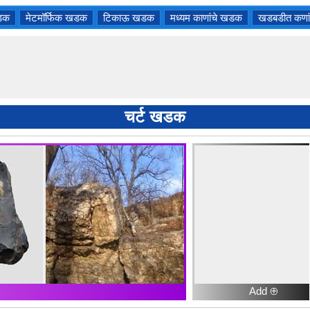
खडक
मेटमॉर्फिक खडक
टिकाऊ खडक
मध्यम काणांचे खडक
खडबडीत कणा
चर्ट खडक
Add ⊕