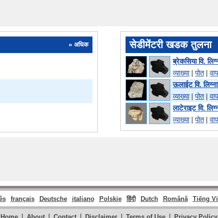
सेडीमेंटरी खडक तुलना
» अधिक
ब्रेकसिया वि. लिग
व्याख्या
|
पोत
|
वा
ऊलाईट वि. लिग्न
व्याख्या
|
पोत
|
वा
लाटेराइट वि. लिग
व्याख्या
|
पोत
|
वा
ês
français
Deutsche
italiano
Polskie
हिंदी
Dutch
Română
Tiếng Vi
|
|
|
|
|
Home
About
Contact
Disclaimer
Terms of Use
Privacy Policy