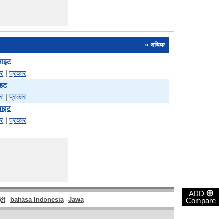
» अधिक
्नाइट
पर
|
प्रकार
ाइट
पर
|
प्रकार
्नाइट
पर
|
प्रकार
⊕
ADD
ệt
bahasa Indonesia
Jawa
Compare