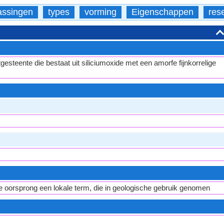
assingen
types
vorming
Eigenschappen
res
esteente die bestaat uit siliciumoxide met een amorfe fijnkorrelige
 oorsprong een lokale term, die in geologische gebruik genomen