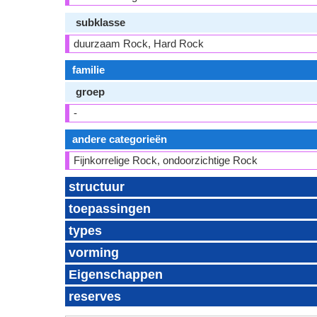
subklasse
duurzaam Rock, Hard Rock
familie
groep
-
andere categorieën
Fijnkorrelige Rock, ondoorzichtige Rock
structuur
toepassingen
types
vorming
Eigenschappen
reserves