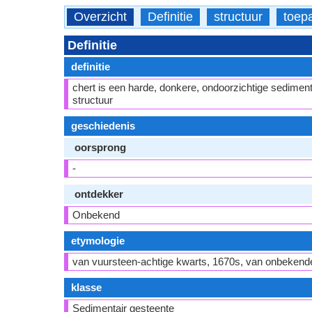
Overzicht
Definitie
structuur
toep
Definitie
definitie
chert is een harde, donkere, ondoorzichtige sedimentg
structuur
geschiedenis
oorsprong
-
ontdekker
Onbekend
etymologie
van vuursteen-achtige kwarts, 1670s, van onbekende
klasse
Sedimentair gesteente