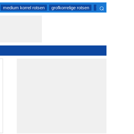
⌕
medium korrel rotsen
grofkorrelige rotsen
fijnkorrelige rotsen
×