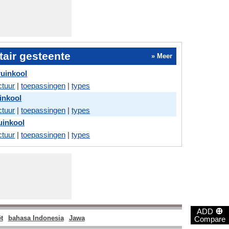
tair gesteente
» Meer
ruinkool
ctuur
|
toepassingen
|
types
inkool
ctuur
|
toepassingen
|
types
ruinkool
ctuur
|
toepassingen
|
types
⊕
ADD
t
bahasa Indonesia
Jawa
Compare