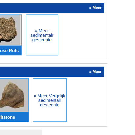
» Meer
» Meer
sedimentair
gesteente
ose Rots
» Meer
» Meer Vergelijk
sedimentair
gesteente
iltstone