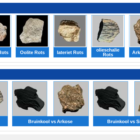
olieschalie
Rots
Oolite Rots
lateriet Rots
Ark
Rots
Bruinkool vs Arkose
Bruinkool vs S