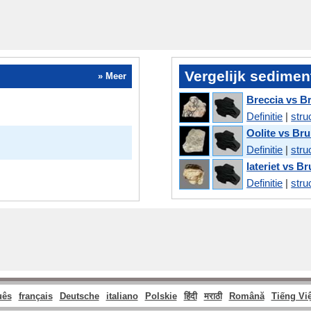
Vergelijk sedimen
» Meer
Breccia vs B
Definitie
|
stru
Oolite vs Bru
Definitie
|
stru
lateriet vs B
Definitie
|
stru
uês
français
Deutsche
italiano
Polskie
हिंदी
मराठी
Română
Tiếng Việ