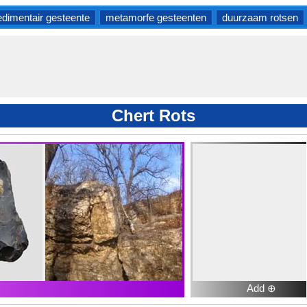
edimentair gesteente
metamorfe gesteenten
duurzaam rotsen
Chert Rots
Add ⊕