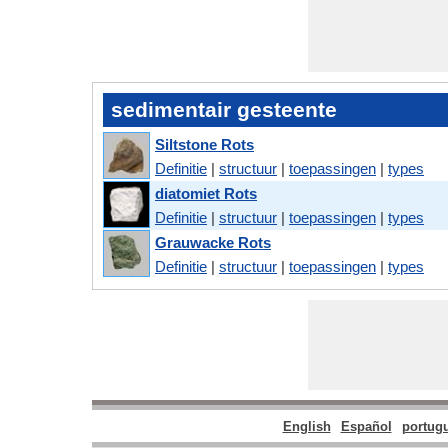
sedimentair gesteente
Siltstone Rots
Definitie
|
structuur
|
toepassingen
|
types
diatomiet Rots
Definitie
|
structuur
|
toepassingen
|
types
Grauwacke Rots
Definitie
|
structuur
|
toepassingen
|
types
English
Español
portug