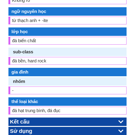
Không rõ
ngữ nguyên học
từ thạch anh + -ite
lớp học
đá biến chất
sub-class
đá bền, hard rock
gia đình
nhóm
-
thể loại khác
đá hạt trung bình, đá đục
Kết cấu
Sử dụng