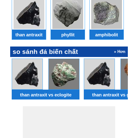
than antraxit
phyllit
amphibolit
so sánh đá biến chất
» Hơn
than antraxit vs eclogite
than antraxit vs granu