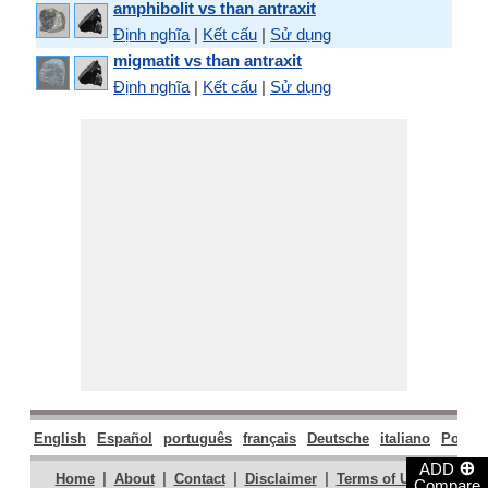
amphibolit vs than antraxit
Định nghĩa
|
Kết cấu
|
Sử dụng
migmatit vs than antraxit
Định nghĩa
|
Kết cấu
|
Sử dụng
English
Español
português
français
Deutsche
italiano
Polski
⊕
ADD
|
|
|
|
|
Home
About
Contact
Disclaimer
Terms of Use
Compare