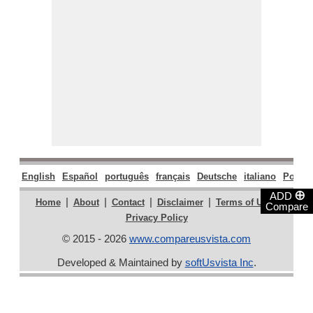
English
Español
português
français
Deutsche
italiano
Polski
⊕
ADD
|
|
|
|
|
Home
About
Contact
Disclaimer
Terms of Use
Compare
Privacy Policy
© 2015 - 2026
www.compareusvista.com
Developed & Maintained by
softUsvista Inc
.