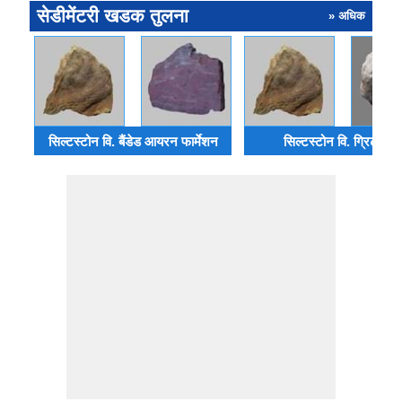
सेडीमेंटरी खडक तुलना
» अधिक
सिल्टस्टोन वि. बैंडेड आयरन फार्मेशन
सिल्टस्टोन वि. ग्रिटस्टो