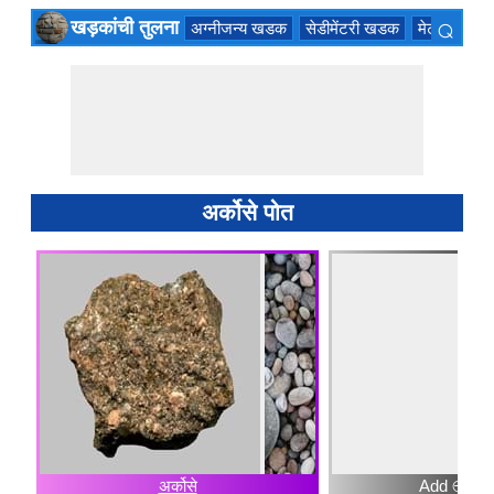
⌕
खड़कांची तुलना
अग्नीजन्य खडक
सेडीमेंटरी खडक
मेटमॉर्फिक
×
अर्कोसे पोत
अर्कोसे
Add ⊕