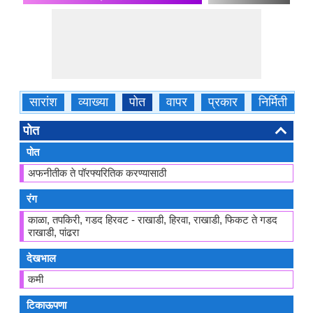
सारांश
व्याख्या
पोत
वापर
प्रकार
निर्मिती
ग
पोत
पोत
अफनीतीक ते पॉरफ्यरितिक करण्यासाठी
रंग
काळा, तपकिरी, गडद हिरवट - राखाडी, हिरवा, राखाडी, फिकट ते गडद
राखाडी, पांढरा
देखभाल
कमी
टिकाऊपणा