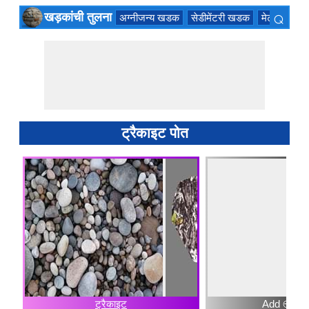
⌕
खड़कांची तुलना
अग्नीजन्य खडक
सेडीमेंटरी खडक
मेटमॉर्फिक
×
ट्रैकाइट पोत
ट्रैकाइट
Add ⊕