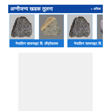
अग्नीजन्य खडक तुलना
» अधिक
नेफलिन सायनाइट वि. लॅंप्रोफायर
नेफलिन सायनाइट वि. अप्पल