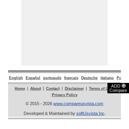
English
Español
português
français
Deutsche
italiano
Polski
⊕
ADD
|
|
|
|
|
Home
About
Contact
Disclaimer
Terms of Use
Compare
Privacy Policy
© 2015 - 2026
www.compareusvista.com
Developed & Maintained by
softUsvista Inc
.