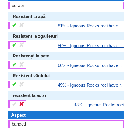
durabil
Rezistent la apă
✔
✘
81% - Igneous Rocks roci have it !
Rezistent la zgarieturi
✔
✘
86% - Igneous Rocks roci have it !
Rezistență la pete
✔
✘
66% - Igneous Rocks roci have it !
Rezistent vântului
✔
✘
49% - Igneous Rocks roci have it !
rezistent la acizi
✔
✘
48% - Igneous Rocks roci
Aspect
banded