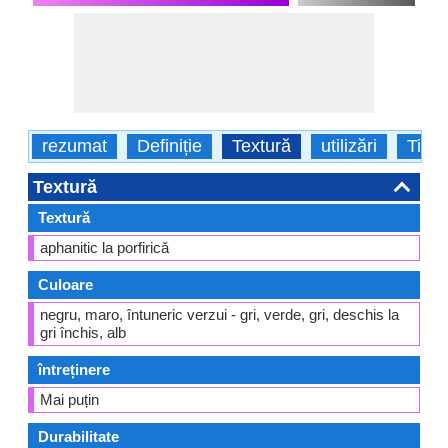
rezumat
Definiție
Textură
utilizări
Tipur
Textură
Textură
aphanitic la porfirică
Culoare
negru, maro, întuneric verzui - gri, verde, gri, deschis la
gri închis, alb
întreținere
Mai puțin
Durabilitate