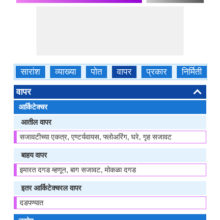
सारांश
व्याख्या
पोत
वापर
प्रकार
निर्मिती
ग
वापर
आर्किटेक्चर
आतील वापर
सजावटीच्या एकत्र, एण्टर्यवायस, फ्लोअरिंग, घरे, गृह सजावट
बाहय वापर
इमारत दगड म्हणून, बाग सजावट, मोकळा दगड
इतर आर्किटेक्चरल वापर
दडपण्यात