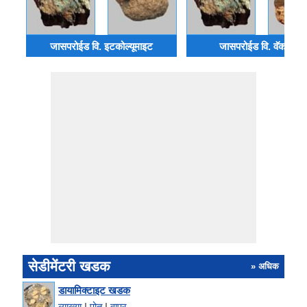
जासपरोईड वि. इटकोल्यूमाइट
जासपरोईड वि. वॅकस्टोन
सेडीमेंटरी खडक
» अधिक
डायामिक्टाइट खडक
व्याख्या
|
पोत
|
वापर