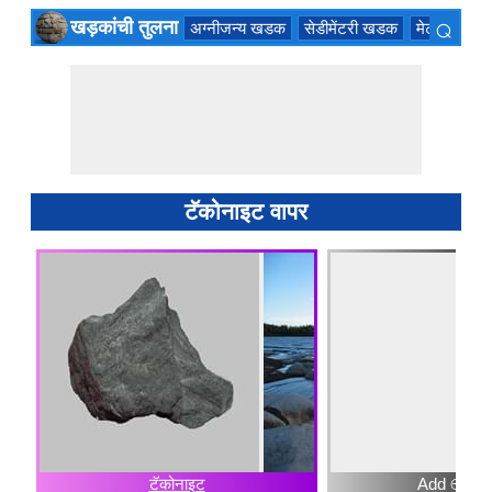
⌕
खड़कांची तुलना
अग्नीजन्य खडक
सेडीमेंटरी खडक
मेटमॉर्फिक
×
टॅकोनाइट वापर
टॅकोनाइट
Add ⊕