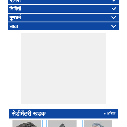
प्रकार
निर्मिती
गुणधर्म
साठा
सेडीमेंटरी खडक
» अधिक