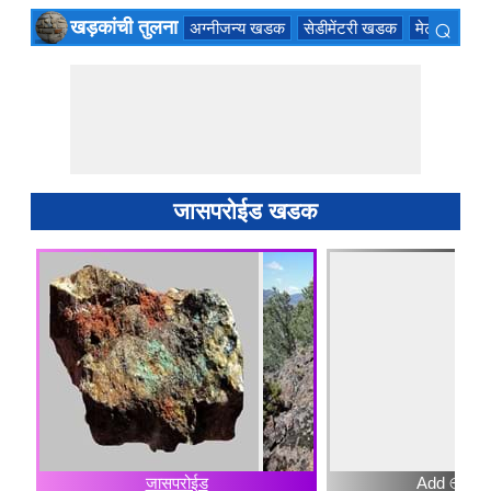
⌕
खड़कांची तुलना
अग्नीजन्य खडक
सेडीमेंटरी खडक
मेटमॉर्फिक
×
जासपरोईड खडक
जासपरोईड
Add ⊕