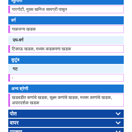
व्युत्पत्ति
गारगोटी, मुख्य खनिज सामग्री पासून
वर्ग
गाळजन्य खडक
उप-वर्ग
टिकाऊ खडक, मध्यम कडकपणा खडक
कुटुंब
गट
-
अन्य श्रेणी
खडबडीत कणांचे खडक, सूक्ष्म कणांचे खडक, मध्यम काणांचे खडक,
अपारदर्शक खडक
पोत
वापर