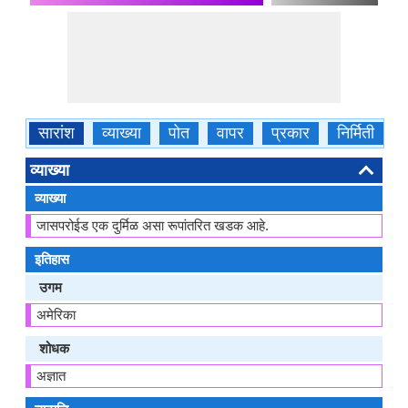
सारांश
व्याख्या
पोत
वापर
प्रकार
निर्मिती
ग
व्याख्या
व्याख्या
जासपरोईड एक दुर्मिळ असा रूपांतरित खडक आहे.
इतिहास
उगम
अमेरिका
शोधक
अज्ञात