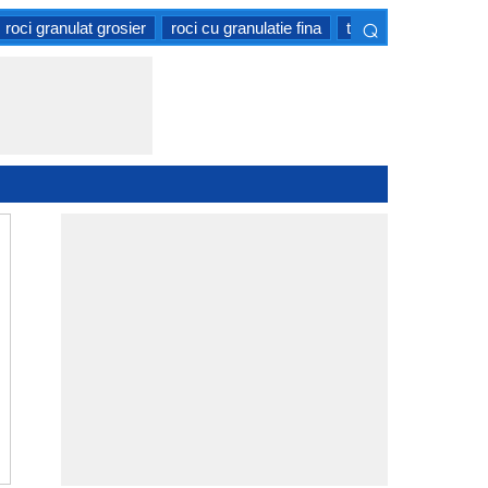
⌕
roci granulat grosier
roci cu granulatie fina
tipuri de roci moi
×