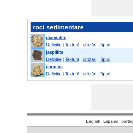
roci sedimentare
diamictite
Definiție
|
Textură
|
utilizări
|
Tipuri
jaspillite
Definiție
|
Textură
|
utilizări
|
Tipuri
coquina
Definiție
|
Textură
|
utilizări
|
Tipuri
English
Español
portu