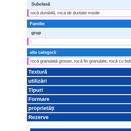
Subclasă
rocă durabilă, roca de duritate medie
Familie
grup
-
alte categorii
rocă granulată grosier, rocă fin granulate, rocă cu b
Textură
utilizări
Tipuri
Formare
proprietăţi
Rezerve