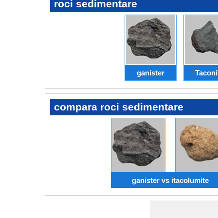
roci sedimentare
ganister
Taconi
compara roci sedimentare
ganister vs itacolumite