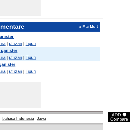
imentare
» Mai Mult
anister
ură
|
utilizări
|
Tipuri
 ganister
ură
|
utilizări
|
Tipuri
ganister
ură
|
utilizări
|
Tipuri
⊕
ADD
bahasa Indonesia
Jawa
Compare