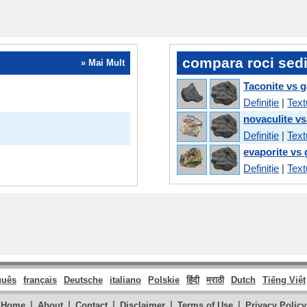
compara roci sed
» Mai Mult
Taconite vs g
Definiție
|
Text
novaculite vs
Definiție
|
Text
evaporite vs 
Definiție
|
Text
guês
français
Deutsche
italiano
Polskie
हिंदी
मराठी
Dutch
Tiếng Việt
|
|
|
|
|
Home
About
Contact
Disclaimer
Terms of Use
Privacy Policy