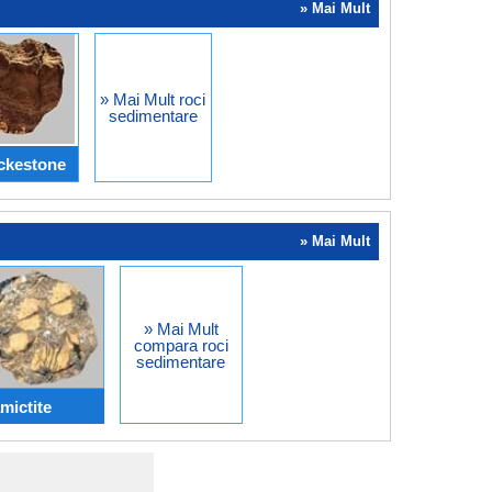
» Mai Mult
» Mai Mult roci
sedimentare
ckestone
» Mai Mult
» Mai Mult
compara roci
sedimentare
mictite