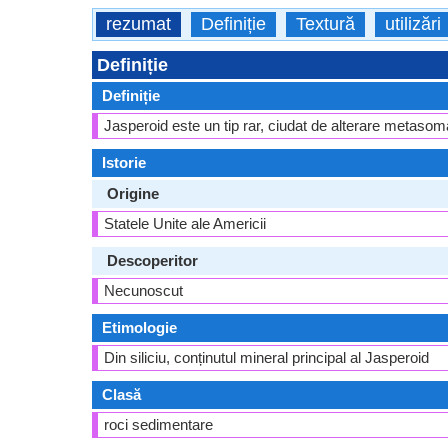
rezumat
Definiție
Textură
utilizări
Definiție
Definiție
Jasperoid este un tip rar, ciudat de alterare metasoma
Istorie
Origine
Statele Unite ale Americii
Descoperitor
Necunoscut
Etimologie
Din siliciu, conținutul mineral principal al Jasperoid
Clasă
roci sedimentare