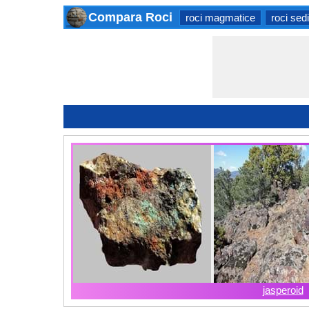
Compara Roci
roci magmatice
roci sed
jasperoid