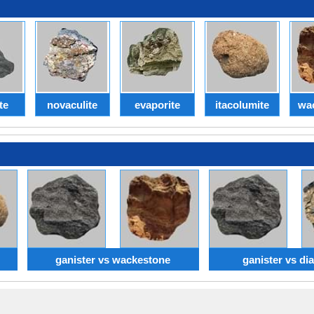
te
novaculite
evaporite
itacolumite
wa
ganister vs wackestone
ganister vs dia