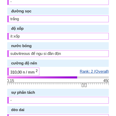
-
đường sọc
trắng
độ xốp
ít xốp
nước bóng
subvitreous để ngu si đần độn
cường độ nén
2
Rank: 2 (Overall)
310,00 n / mm
0.15
450
👆🏻
sự phân tách
-
dẻo dai