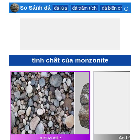
⌕
So Sánh đá
đá lửa
đá trầm tích
đá biến chất
đá 
×
tính chất của monzonite
monzonite
Add ⊕