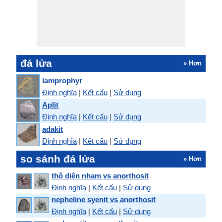
đá lửa
» Hơn
lamprophyr
Định nghĩa
|
Kết cấu
|
Sử dụng
Aplit
Định nghĩa
|
Kết cấu
|
Sử dụng
adakit
Định nghĩa
|
Kết cấu
|
Sử dụng
so sánh đá lửa
» Hơn
thô diện nham vs anorthosit
Định nghĩa
|
Kết cấu
|
Sử dụng
nepheline syenit vs anorthosit
Định nghĩa
|
Kết cấu
|
Sử dụng