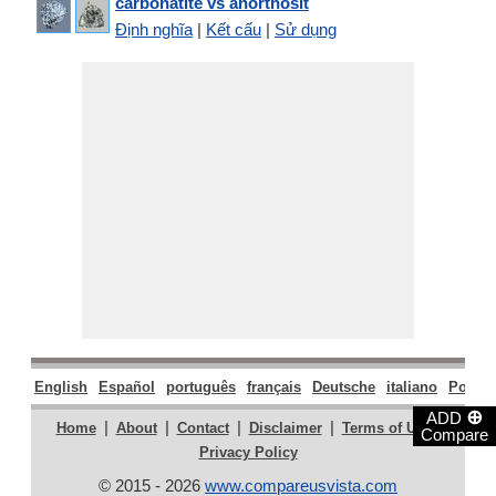
carbonatite vs anorthosit
Định nghĩa
|
Kết cấu
|
Sử dụng
English
Español
português
français
Deutsche
italiano
Polski
⊕
ADD
|
|
|
|
|
Home
About
Contact
Disclaimer
Terms of Use
Compare
Privacy Policy
© 2015 - 2026
www.compareusvista.com