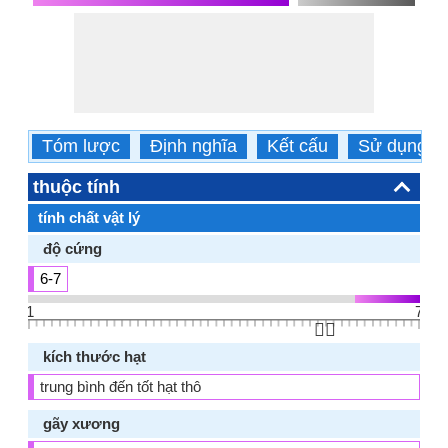
Tóm lược
Định nghĩa
Kết cấu
Sử dụng
thuộc tính
tính chất vật lý
độ cứng
6-7
1
7
👆🏻
kích thước hạt
trung bình đến tốt hạt thô
gãy xương