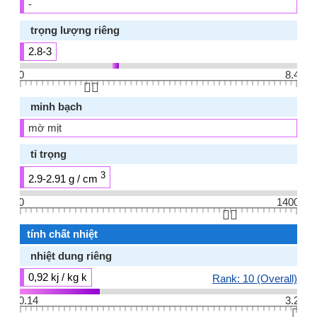
-
trọng lượng riêng
2.8-3
0
8.4
👆🏻
minh bạch
mờ mịt
tỉ trọng
3
2.9-2.91 g / cm
0
1400
👆🏻
tính chất nhiệt
nhiệt dung riêng
0,92 kj / kg k
Rank: 10 (Overall)
0.14
3.2
👆🏻