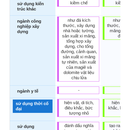
kiềm chế
kiềm c
sử dụng kiến ​​
trúc khác
như đá kích
như đá k
ngành công
thước, xây dựng
thước, sản 
nghiệp xây
nhà hoặc tường,
măng, cho
dựng
sản xuất xi măng,
đườn
tổng hợp xây
dựng, cho tổng
đường, cảnh quan,
sản xuất xi măng
tự nhiên, sản xuất
của magiê và
dolomite vật liệu
chịu lửa
-
-
ngành y tế
hiện vật, di tích,
hiện vật, 
sử dụng thời cổ
điêu khắc, bức
khắc, bức 
đại
tượng nhỏ
nhỏ
đánh dấu nghĩa
tạo ra tác
sử dụng