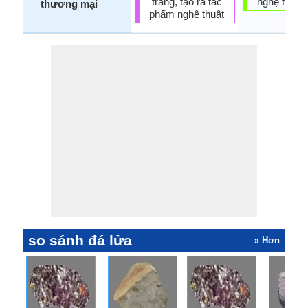
trang, tạo ra tác
nghệ thuật
thương mại
phẩm nghệ thuật
so sánh đá lửa
» Hơn