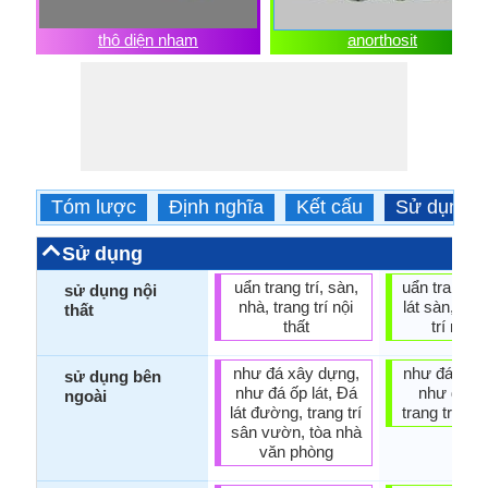
thô diện nham
anorthosit
Tóm lược
Định nghĩa
Kết cấu
Sử dụng
Sử dụng
uẩn trang trí, sàn,
uẩn trang tr
sử dụng nội
nhà, trang trí nội
lát sàn, nhà
thất
thất
trí nội t
như đá xây dựng,
như đá xây
sử dụng bên
như đá ốp lát, Đá
như đá ốp 
ngoài
lát đường, trang trí
trang trí s
sân vườn, tòa nhà
văn phòng