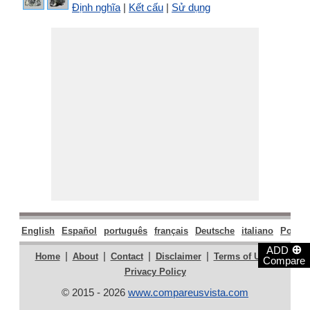
Định nghĩa
|
Kết cấu
|
Sử dụng
English
Español
português
français
Deutsche
italiano
Polski
⊕
ADD
|
|
|
|
|
Home
About
Contact
Disclaimer
Terms of Use
Compare
Privacy Policy
© 2015 - 2026
www.compareusvista.com