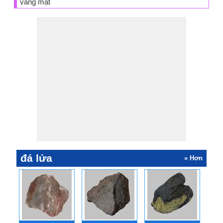
vắng mặt
đá lửa
» Hơn