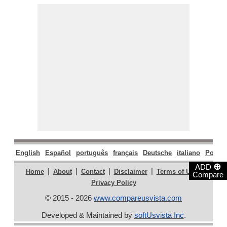
English
Español
português
français
Deutsche
italiano
Polski
⊕
ADD
|
|
|
|
|
Home
About
Contact
Disclaimer
Terms of Use
Compare
Privacy Policy
© 2015 - 2026
www.compareusvista.com
Developed & Maintained by
softUsvista Inc
.