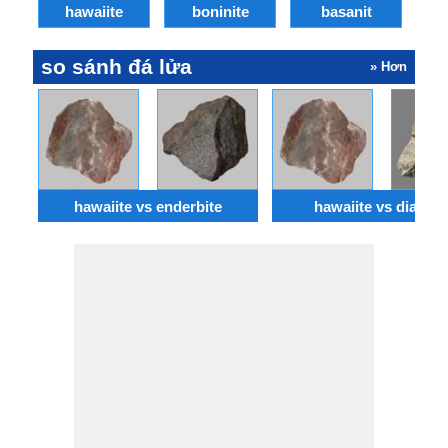
hawaiite
boninite
basanit
ch
so sánh đá lửa
» Hơn
hawaiite vs enderbite
hawaiite vs diabas