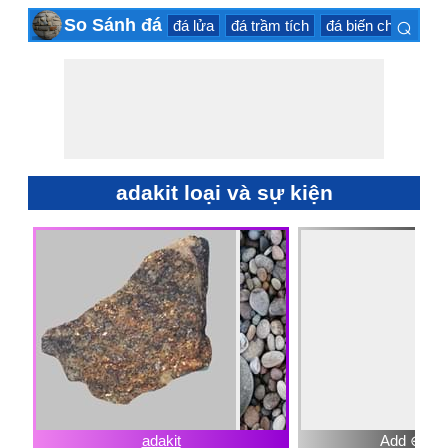
⌕
So Sánh đá
đá lửa
đá trầm tích
đá biến chất
đá 
×
adakit loại và sự kiện
adakit
Add ⊕