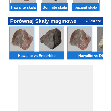
ch
Hawaiite skała
Boninite skała
bazanit skała
Porównaj Skały magmowe
» Jeszcze
Hawaiite vs Enderbite
Hawaiite vs Diabaz