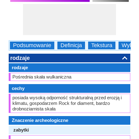
Podsumowanie
Definicja
Tekstura
Wykorz
rodzaje
rodzaje
Pośrednia skała wulkaniczna
cechy
posiada wysoką odporność strukturalną przed erozją i
klimatu, gospodarzem Rock for diament, bardzo
drobnoziarnista skała
Znaczenie archeologiczne
zabytki