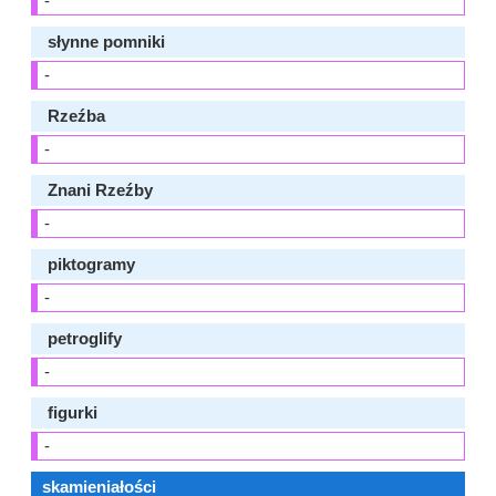
-
słynne pomniki
-
Rzeźba
-
Znani Rzeźby
-
piktogramy
-
petroglify
-
figurki
-
skamieniałości