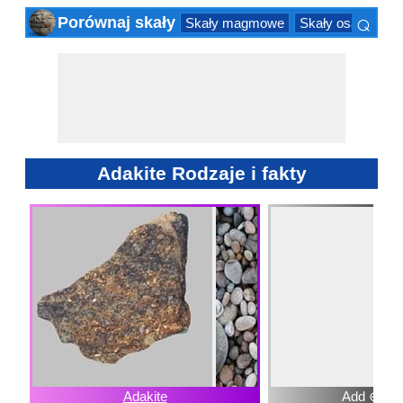
⌕
Porównaj skały
Skały magmowe
Skały osadowe
×
Adakite Rodzaje i fakty
Adakite
Add ⊕