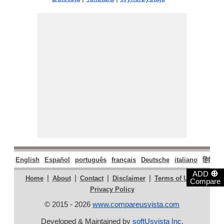
English
Español
português
français
Deutsche
italiano
हिंदी
मर
⊕
ADD
|
|
|
|
|
Home
About
Contact
Disclaimer
Terms of Use
Compare
Privacy Policy
© 2015 - 2026
www.compareusvista.com
Developed & Maintained by
softUsvista Inc
.