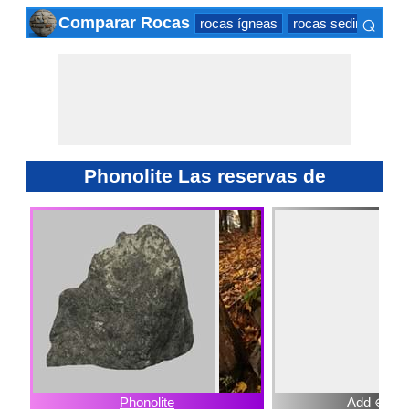
⌕
Comparar Rocas
rocas ígneas
rocas sedimentaria
×
Phonolite Las reservas de
Phonolite
Add ⊕