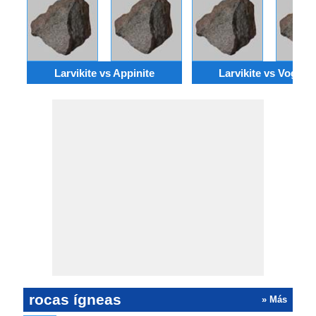
Larvikite vs Appinite
Larvikite vs Vogesit
rocas ígneas
» Más