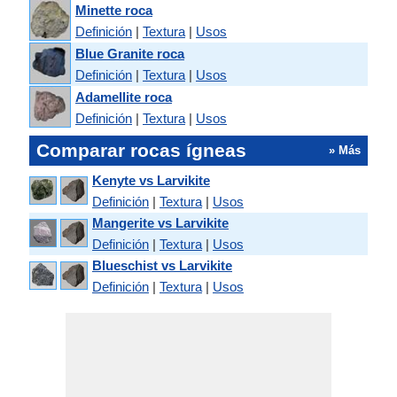
Minette roca
Definición
|
Textura
|
Usos
Blue Granite roca
Definición
|
Textura
|
Usos
Adamellite roca
Definición
|
Textura
|
Usos
Comparar rocas ígneas
» Más
Kenyte vs Larvikite
Definición
|
Textura
|
Usos
Mangerite vs Larvikite
Definición
|
Textura
|
Usos
Blueschist vs Larvikite
Definición
|
Textura
|
Usos