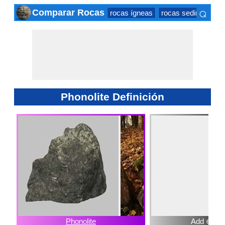
⌕
Comparar Rocas
rocas ígneas
rocas sedimentaria
×
Phonolite Definición
Phonolite
Add ⊕