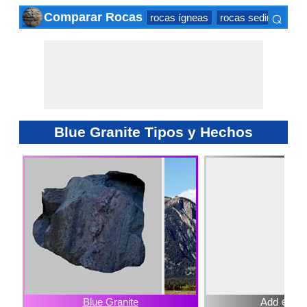
⌕
Comparar Rocas
rocas ígneas
rocas sedimentaria
×
Blue Granite Tipos y Hechos
Blue Granite
Add ⊕