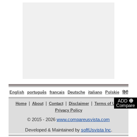
English
português
français
Deutsche
italiano
Polskie
हिंदी
मरा
⊕
ADD
|
|
|
|
|
Home
About
Contact
Disclaimer
Terms of Use
Compare
Privacy Policy
© 2015 - 2026
www.compareusvista.com
Developed & Maintained by
softUsvista Inc
.