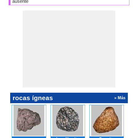
ausente
rocas ígneas
» Más