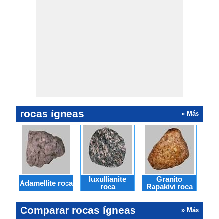
rocas ígneas
» Más
luxullianite
Granito
Adamellite roca
Boro
roca
Rapakivi roca
Comparar rocas ígneas
» Más