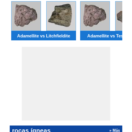
Adamellite vs Litchfieldite
Adamellite vs Teschen
rocas ígneas
» Más