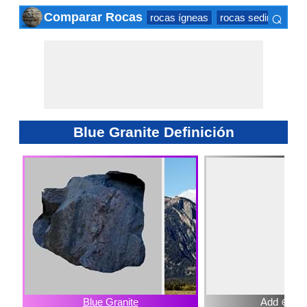
⌕
Comparar Rocas
rocas ígneas
rocas sedimentaria
×
Blue Granite Definición
Blue Granite
Add ⊕