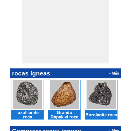
rocas ígneas
» Más
luxullianite
Granito
Li
Borolanite roca
roca
Rapakivi roca
Comparar rocas ígneas
» Más