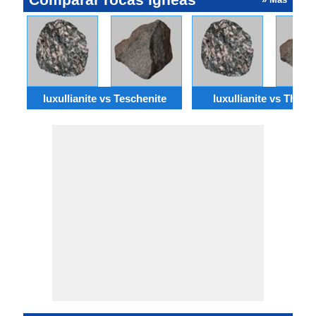
luxullianite vs Teschenite
luxullianite vs Theral