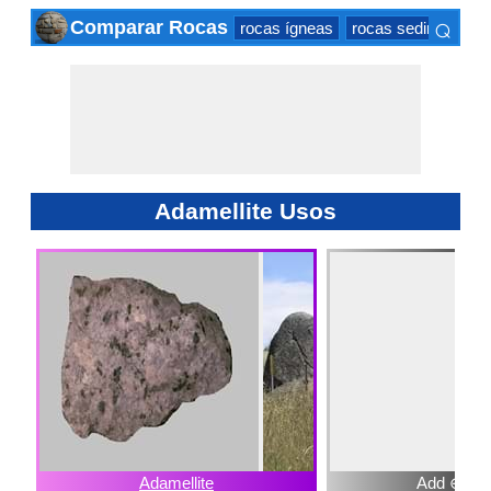
⌕
Comparar Rocas
rocas ígneas
rocas sedimentaria
×
Adamellite Usos
Adamellite
Add ⊕