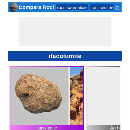
⌕
Compara Roci
roci magmatice
roci sedimentare
r
×
itacolumite
itacolumite
Add ⊕