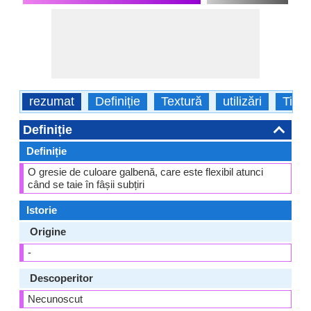
rezumat
Definiție
Textură
utilizări
Tipur
Definiție
Definiție
O gresie de culoare galbenă, care este flexibil atunci
când se taie în fâșii subțiri
Istorie
Origine
-
Descoperitor
Necunoscut