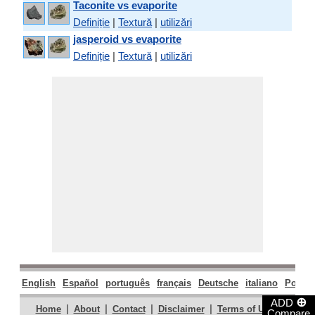
Taconite vs evaporite
Definiție
|
Textură
|
utilizări
jasperoid vs evaporite
Definiție
|
Textură
|
utilizări
English
Español
português
français
Deutsche
italiano
Polski
⊕
ADD
|
|
|
|
|
Home
About
Contact
Disclaimer
Terms of Use
Compare