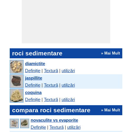
roci sedimentare
» Mai Mult
diamictite
Definiție
|
Textură
|
utilizări
jaspillite
Definiție
|
Textură
|
utilizări
coquina
Definiție
|
Textură
|
utilizări
compara roci sedimentare
» Mai Mult
novaculite vs evaporite
Definiție
|
Textură
|
utilizări