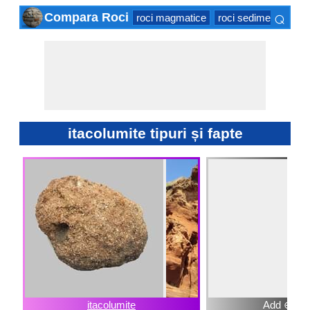
⌕
Compara Roci
roci magmatice
roci sedimentare
r
×
itacolumite tipuri și fapte
itacolumite
Add ⊕