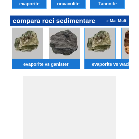
evaporite
novaculite
Taconite
j
compara roci sedimentare
» Mai Mult
evaporite vs ganister
evaporite vs wackest