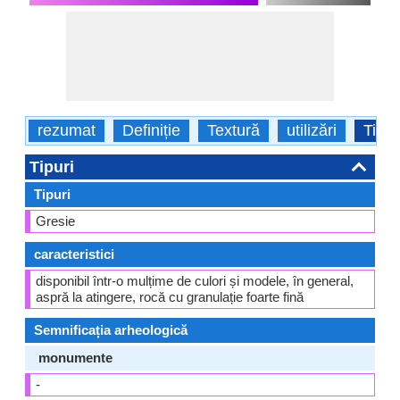
rezumat
Definiție
Textură
utilizări
Tipur
Tipuri
Tipuri
Gresie
caracteristici
disponibil într-o mulțime de culori și modele, în general,
aspră la atingere, rocă cu granulație foarte fină
Semnificația arheologică
monumente
-