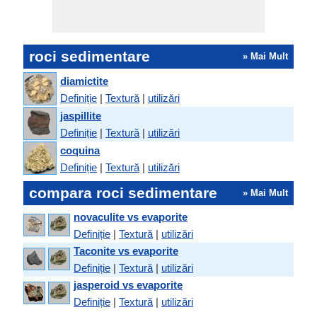
roci sedimentare
» Mai Mult
diamictite
Definiție
|
Textură
|
utilizări
jaspillite
Definiție
|
Textură
|
utilizări
coquina
Definiție
|
Textură
|
utilizări
compara roci sedimentare
» Mai Mult
novaculite vs evaporite
Definiție
|
Textură
|
utilizări
Taconite vs evaporite
Definiție
|
Textură
|
utilizări
jasperoid vs evaporite
Definiție
|
Textură
|
utilizări