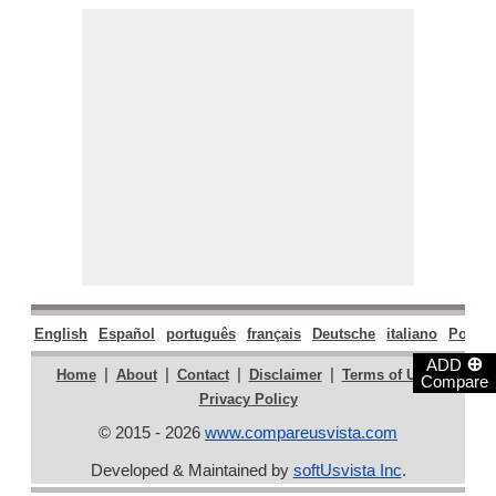
English
Español
português
français
Deutsche
italiano
Polski
⊕
ADD
|
|
|
|
|
Home
About
Contact
Disclaimer
Terms of Use
Compare
Privacy Policy
© 2015 - 2026
www.compareusvista.com
Developed & Maintained by
softUsvista Inc
.