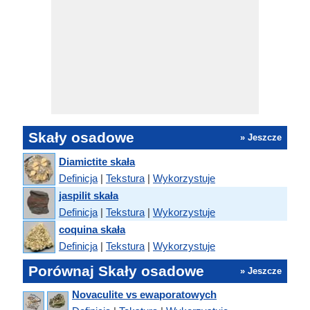
Skały osadowe
» Jeszcze
Diamictite skała
Definicja
|
Tekstura
|
Wykorzystuje
jaspilit skała
Definicja
|
Tekstura
|
Wykorzystuje
coquina skała
Definicja
|
Tekstura
|
Wykorzystuje
Porównaj Skały osadowe
» Jeszcze
Novaculite vs ewaporatowych