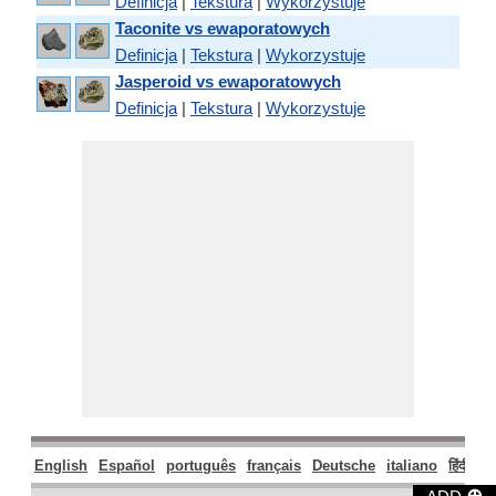
Definicja
|
Tekstura
|
Wykorzystuje
Taconite vs ewaporatowych
Definicja
|
Tekstura
|
Wykorzystuje
Jasperoid vs ewaporatowych
Definicja
|
Tekstura
|
Wykorzystuje
English
Español
português
français
Deutsche
italiano
हिंदी
मर