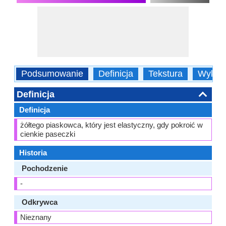
Podsumowanie
Definicja
Tekstura
Wykorz
Definicja
Definicja
żółtego piaskowca, który jest elastyczny, gdy pokroić w
cienkie paseczki
Historia
Pochodzenie
-
Odkrywca
Nieznany