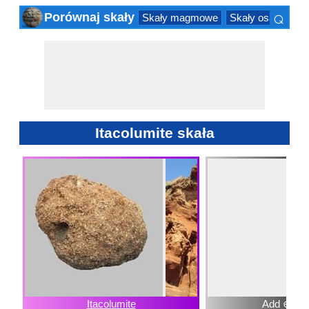
⌕
Porównaj skały
Skały magmowe
Skały osadowe
×
Itacolumite skała
Itacolumite
Add ⊕