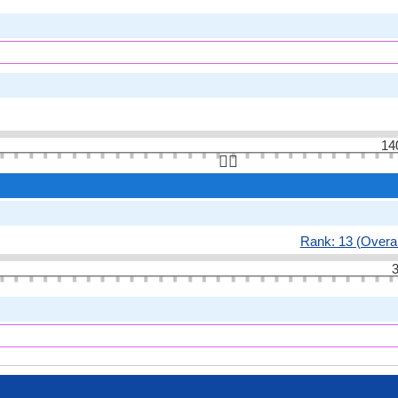
14
👆🏻
Rank: 13 (Overal
3