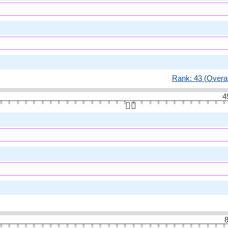
Rank: 43 (Overal
4
👆🏻
8