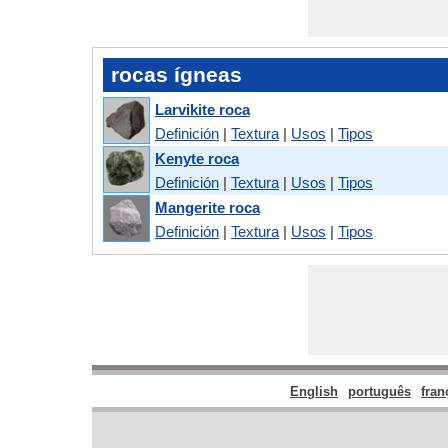
rocas ígneas
Larvikite roca
Definición
|
Textura
|
Usos
|
Tipos
Kenyte roca
Definición
|
Textura
|
Usos
|
Tipos
Mangerite roca
Definición
|
Textura
|
Usos
|
Tipos
English
português
fran