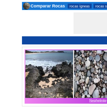
Comparar Rocas
rocas ígneas
rocas s
Nephelinite