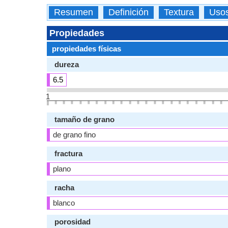
Resumen
Definición
Textura
Uso
Propiedades
propiedades físicas
dureza
6.5
1
tamaño de grano
de grano fino
fractura
plano
racha
blanco
porosidad