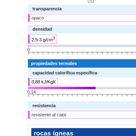
👆🏻
transparencia
opaco
densidad
3
2.5-3 g/cm
0
propiedades termales
capacidad calorífica específica
0,88 kJ/KgK
0.14
resistencia
resistente al calor
rocas ígneas