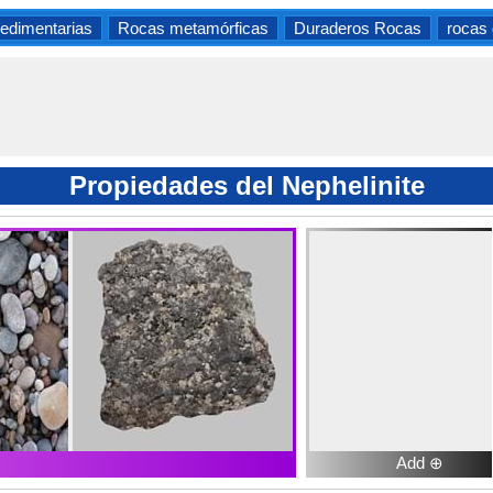
edimentarias
Rocas metamórficas
Duraderos Rocas
rocas
Propiedades del Nephelinite
Add ⊕