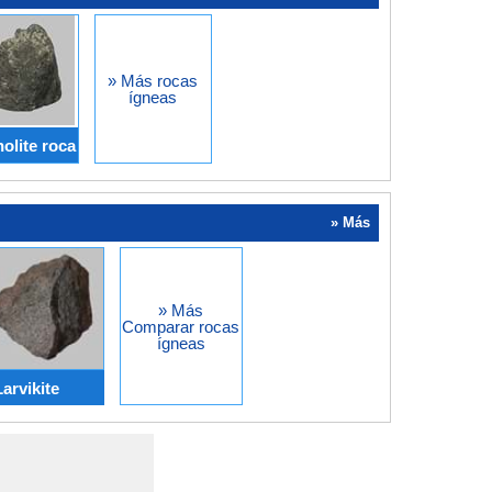
» Más rocas
ígneas
olite roca
» Más
» Más
Comparar rocas
ígneas
arvikite