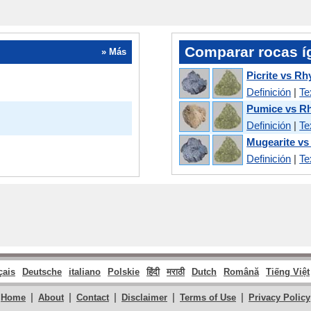
Comparar rocas í
» Más
Picrite vs Rh
Definición
|
Te
Pumice vs R
Definición
|
Te
Mugearite vs
Definición
|
Te
çais
Deutsche
italiano
Polskie
हिंदी
मराठी
Dutch
Română
Tiếng Việt
|
|
|
|
|
Home
About
Contact
Disclaimer
Terms of Use
Privacy Policy