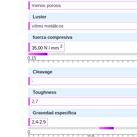
menos porosa
Luster
vítreo metálicos
fuerza compresiva
2
35,00 N / mm
0.15
Cleavage
-
Toughness
2,7
Gravedad específica
2.4-2.9
0