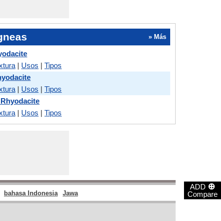
gneas
» Más
yodacite
xtura
|
Usos
|
Tipos
hyodacite
xtura
|
Usos
|
Tipos
 Rhyodacite
xtura
|
Usos
|
Tipos
⊕
ADD
bahasa Indonesia
Jawa
Compare