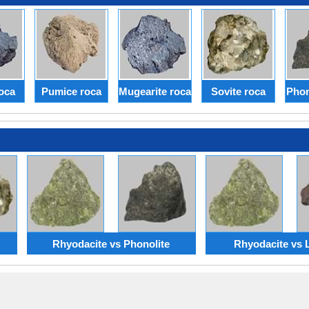
roca
Pumice roca
Mugearite roca
Sovite roca
Phon
Rhyodacite vs Phonolite
Rhyodacite vs L