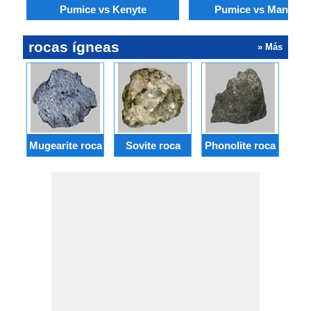
Pumice vs Kenyte
Pumice vs Mangerit
rocas ígneas
» Más
Mugearite roca
Sovite roca
Phonolite roca
Lar