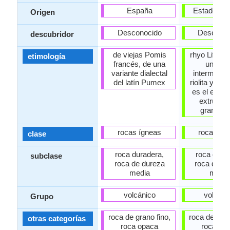
España
Estados U
Origen
Desconocido
Descono
descubridor
de viejas Pomis
rhyo Lite + 
etimología
francés, de una
una ro
variante dialectal
intermedia
del latín Pumex
riolita y dac
es el equiv
extrusiv
granodior
rocas ígneas
rocas íg
clase
roca duradera,
roca dura
subclase
roca de dureza
roca de d
media
medi
volcánico
volcáni
Grupo
roca de grano fino,
roca de gran
otras categorías
roca opaca
roca op