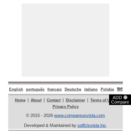
English
português
français
Deutsche
italiano
Polskie
हिंदी
मरा
⊕
ADD
|
|
|
|
|
Home
About
Contact
Disclaimer
Terms of Use
Compare
Privacy Policy
© 2015 - 2026
www.compareusvista.com
Developed & Maintained by
softUsvista Inc
.