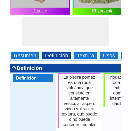
Pumice
Rhyodacite
Resumen
Definición
Textura
Usos
Ti
Definición
La piedra pómez
riodacita e
Definición
es una roca
roca volc
volcánica que
extrusiv
consiste en
composic
altamente
intermedia
vesicular áspero
dacita y ri
vidrio volcánico
textura, que puede
o no puede
contener cristales