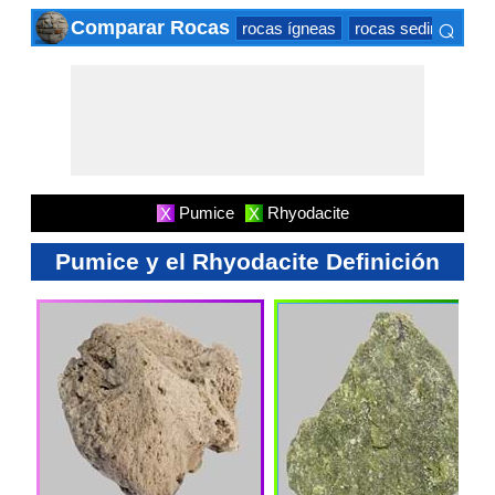
⌕
Comparar Rocas
rocas ígneas
rocas sedimentaria
×
Pumice
Rhyodacite
X
X
Pumice y el Rhyodacite Definición