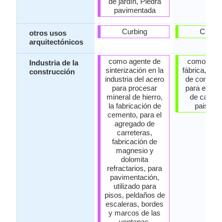
de jardín, Piedra
pavimentada
Curbing
Curbin
otros usos
arquitectónicos
como agente de
como pied
Industria de la
sinterización en la
fábrica, ag
construcción
industria del acero
de constru
para procesar
para el ag
mineral de hierro,
de carrete
la fabricación de
paisaji
cemento, para el
agregado de
carreteras,
fabricación de
magnesio y
dolomita
refractarios, para
pavimentación,
utilizado para
pisos, peldaños de
escaleras, bordes
y marcos de las
ventanas.