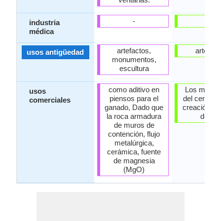
-
-
industria
médica
artefactos,
artefact
usos antigüedad
monumentos,
escultura
como aditivo en
Los marca
usos
piensos para el
del cementer
comerciales
ganado, Dado que
creación de
la roca armadura
de art
de muros de
contención, flujo
metalúrgica,
cerámica, fuente
de magnesia
(MgO)