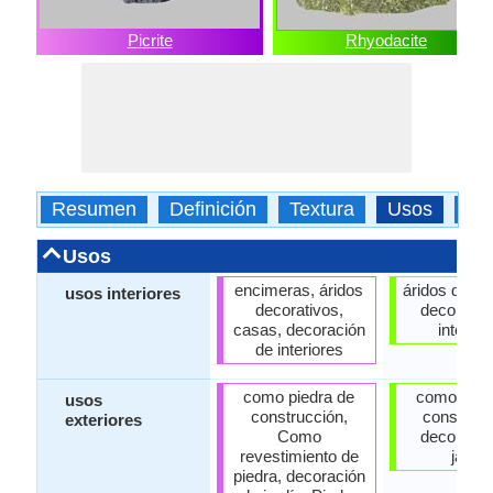
Picrite
Rhyodacite
Resumen
Definición
Textura
Usos
Ti
Usos
encimeras, áridos
áridos decor
usos interiores
decorativos,
decoració
casas, decoración
interior
de interiores
como piedra de
como pied
usos
construcción,
construcc
exteriores
Como
decoració
revestimiento de
jardín
piedra, decoración