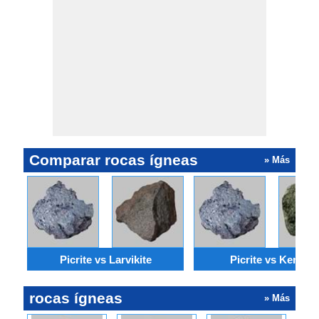
Comparar rocas ígneas
» Más
Picrite vs Larvikite
Picrite vs Kenyte
rocas ígneas
» Más