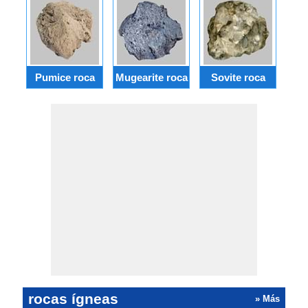
Pumice roca
Mugearite roca
Sovite roca
Pho
rocas ígneas
» Más