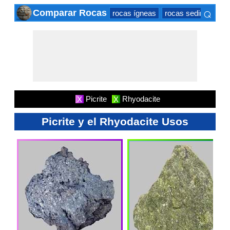
⌕
Comparar Rocas
rocas ígneas
rocas sedimentaria
×
Picrite
Rhyodacite
X
X
Picrite y el Rhyodacite Usos