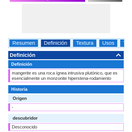
Resumen
Definición
Textura
Usos
Tip
Definición
Definición
mangerite es una roca ígnea intrusiva plutónico, que es
esencialmente un monzonite hiperstena-rodamiento
Historia
Origen
-
descubridor
Desconocido