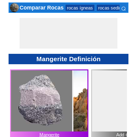
⌕
Comparar Rocas
rocas ígneas
rocas sedimentaria
×
Mangerite Definición
Mangerite
Add ⊕