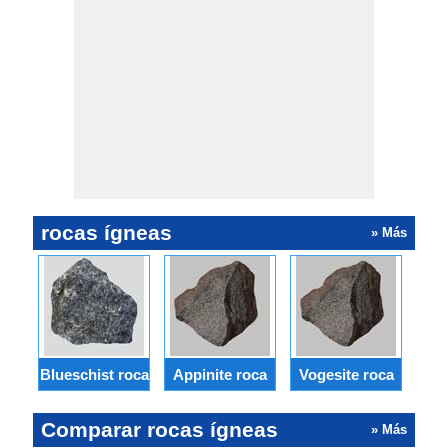
rocas ígneas
» Más
Blueschist roca
Appinite roca
Vogesite roca
Mi
Comparar rocas ígneas
» Más