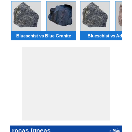
Blueschist vs Blue Granite
Blueschist vs Adamell
rocas ígneas
» Más