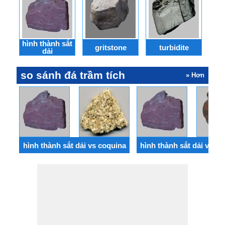
hình thành sắt
gritstone
turbidite
dải
so sánh đá trầm tích
» Hơn
hình thành sắt dải vs coquina
hình thành sắt dải vs jasp