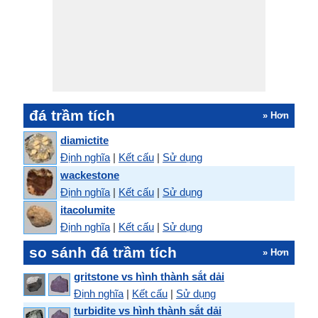
đá trầm tích
» Hơn
diamictite
Định nghĩa
|
Kết cấu
|
Sử dụng
wackestone
Định nghĩa
|
Kết cấu
|
Sử dụng
itacolumite
Định nghĩa
|
Kết cấu
|
Sử dụng
so sánh đá trầm tích
» Hơn
gritstone vs hình thành sắt dải
Định nghĩa
|
Kết cấu
|
Sử dụng
turbidite vs hình thành sắt dải