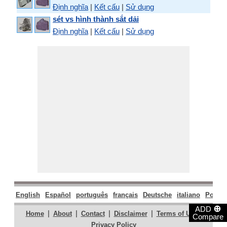
Định nghĩa
|
Kết cấu
|
Sử dụng
sét vs hình thành sắt dải
Định nghĩa
|
Kết cấu
|
Sử dụng
English
Español
português
français
Deutsche
italiano
Polski
⊕
ADD
|
|
|
|
|
Home
About
Contact
Disclaimer
Terms of Use
Compare
Privacy Policy