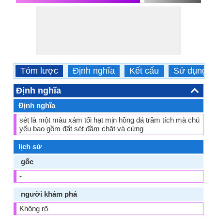
Tóm lược
Định nghĩa
Kết cấu
Sử dụng
Định nghĩa
Định nghĩa
sét là một màu xám tối hạt mịn hồng đá trầm tích mà chủ
yếu bao gồm đất sét đầm chặt và cứng
lịch sử
gốc
-
người khám phá
Không rõ