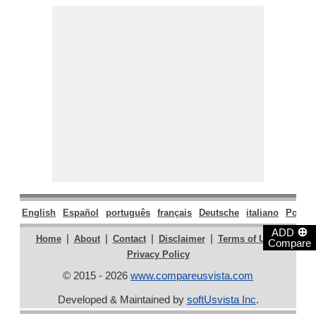
English
Español
português
français
Deutsche
italiano
Polski
⊕
ADD
|
|
|
|
|
Home
About
Contact
Disclaimer
Terms of Use
Compare
Privacy Policy
© 2015 - 2026
www.compareusvista.com
Developed & Maintained by
softUsvista Inc
.