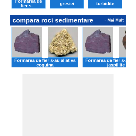
Formarea de
gresiei
turbidite
fier s-...
compara roci sedimentare
» Mai Mult
Formarea de fier s-au aliat vs
Formarea de fier s-au al
coquina
jaspillite