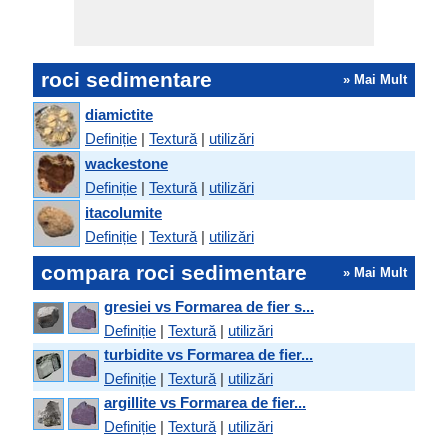
roci sedimentare
» Mai Mult
diamictite
Definiție
|
Textură
|
utilizări
wackestone
Definiție
|
Textură
|
utilizări
itacolumite
Definiție
|
Textură
|
utilizări
compara roci sedimentare
» Mai Mult
gresiei vs Formarea de fier s...
Definiție
|
Textură
|
utilizări
turbidite vs Formarea de fier...
Definiție
|
Textură
|
utilizări
argillite vs Formarea de fier...
Definiție
|
Textură
|
utilizări