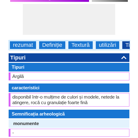
rezumat
Definiție
Textură
utilizări
Tipur
Tipuri
Tipuri
Argilă
caracteristici
disponibil într-o mulțime de culori și modele, netede la
atingere, rocă cu granulație foarte fină
Semnificația arheologică
monumente
-