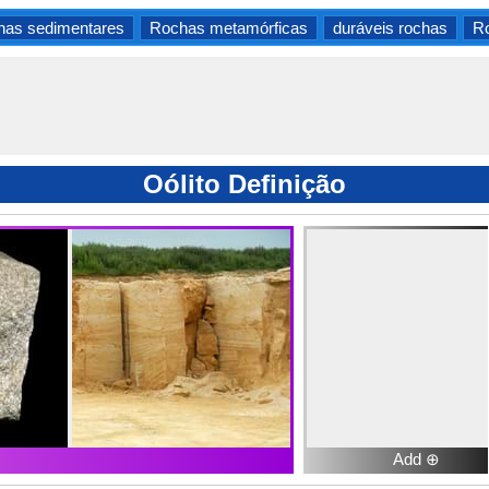
has sedimentares
Rochas metamórficas
duráveis ​​rochas
Ro
Oólito Definição
Add ⊕