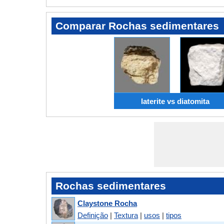
Comparar Rochas sedimentares
laterite vs diatomita
Rochas sedimentares
Claystone Rocha
Definição
|
Textura
|
usos
|
tipos