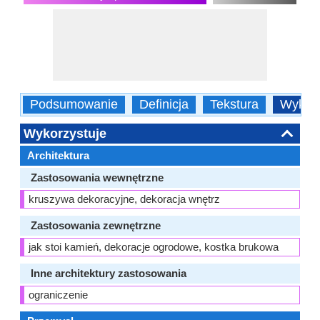
Podsumowanie
Definicja
Tekstura
Wykorz
Wykorzystuje
Architektura
Zastosowania wewnętrzne
kruszywa dekoracyjne, dekoracja wnętrz
Zastosowania zewnętrzne
jak stoi kamień, dekoracje ogrodowe, kostka brukowa
Inne architektury zastosowania
ograniczenie