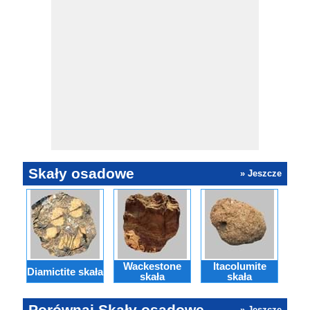
Skały osadowe
» Jeszcze
Wackestone
Itacolumite
ewa
Diamictite skała
skała
skała
Porównaj Skały osadowe
» Jeszcze