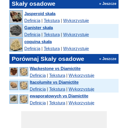
Skały osadowe
» Jeszcze
Jasperoid skała
Definicja
|
Tekstura
|
Wykorzystuje
Ganister skała
Definicja
|
Tekstura
|
Wykorzystuje
coquina skała
Definicja
|
Tekstura
|
Wykorzystuje
Porównaj Skały osadowe
» Jeszcze
Wackestone vs Diamictite
Definicja
|
Tekstura
|
Wykorzystuje
Itacolumite vs Diamictite
Definicja
|
Tekstura
|
Wykorzystuje
ewaporatowych vs Diamictite
Definicja
|
Tekstura
|
Wykorzystuje