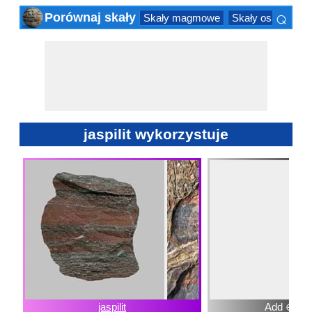
⌕
Porównaj skały
Skały magmowe
Skały osadowe
×
jaspilit wykorzystuje
jaspilit
Add ⊕