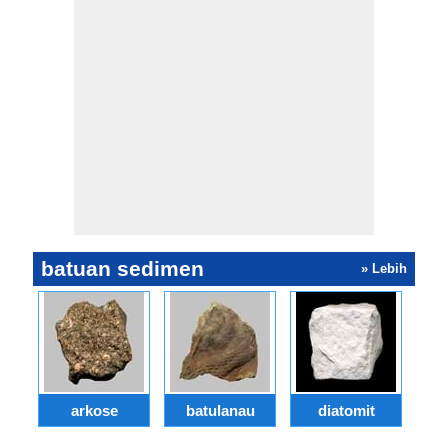
batuan sedimen
» Lebih
arkose
batulanau
diatomit
g