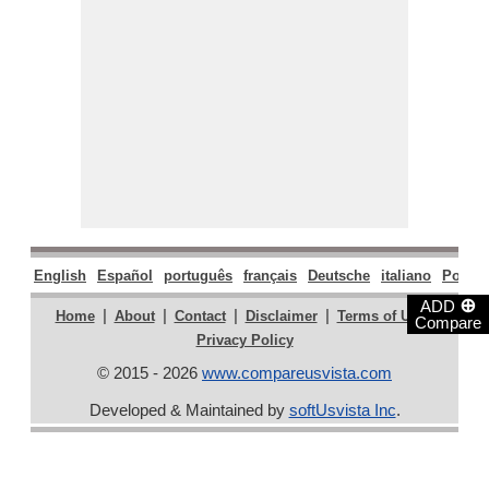
English
Español
português
français
Deutsche
italiano
Polski
⊕
ADD
|
|
|
|
|
Home
About
Contact
Disclaimer
Terms of Use
Compare
Privacy Policy
© 2015 - 2026
www.compareusvista.com
Developed & Maintained by
softUsvista Inc
.