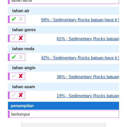
tahan lama
tahan air
✔
✘
58% - Sedimentary Rocks batuan have it !
tahan gores
✔
✘
61% - Sedimentary Rocks batuan
tahan noda
✔
✘
42% - Sedimentary Rocks batuan have it !
tahan angin
✔
✘
36% - Sedimentary Rocks batuan
tahan asam
✔
✘
19% - Sedimentary Rocks batuan
penampilan
berlumpur