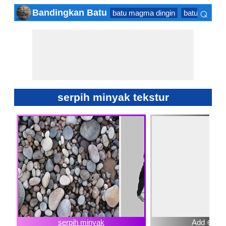
⌕
Bandingkan Batu
batu magma dingin
batuan sedi
×
serpih minyak tekstur
serpih minyak
Add ⊕