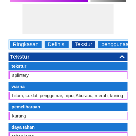
Ringkasan
Definisi
Tekstur
penggunaan
Tekstur
tekstur
splintery
warna
hitam, coklat, penggemar, hijau, Abu-abu, merah, kuning
pemeliharaan
kurang
daya tahan