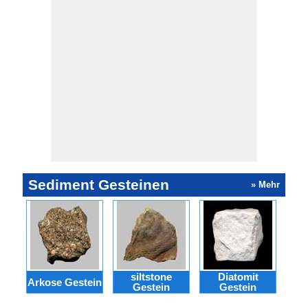
Sediment Gesteinen
» Mehr
siltstone
Diatomit
G
Arkose Gestein
Gestein
Gestein