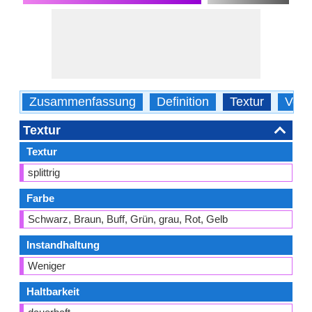
Zusammenfassung
Definition
Textur
Ver
Textur
Textur
splittrig
Farbe
Schwarz, Braun, Buff, Grün, grau, Rot, Gelb
Instandhaltung
Weniger
Haltbarkeit