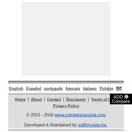
English
Español
português
français
italiano
Polskie
हिंदी
मराठ
⊕
ADD
|
|
|
|
|
Home
About
Contact
Disclaimer
Terms of Use
Compare
Privacy Policy
© 2015 - 2026
www.compareusvista.com
Developed & Maintained by
softUsvista Inc
.