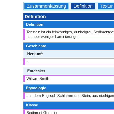
Zusammenfassung
Definition
Textur
Definition
Definition
Tonstein ist ein feinkörniges, dunkelgrau Sedimentges
hat aber weniger Laminierungen
Geschichte
Herkunft
-
Entdecker
William Smith
Etymologie
aus dem Englisch Schlamm und Stein, aus niedrige
Klasse
Sediment Gesteine