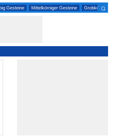
⌕
big Gesteine
Mittelkörniger Gesteine
Grobkörnige Gesteine
×