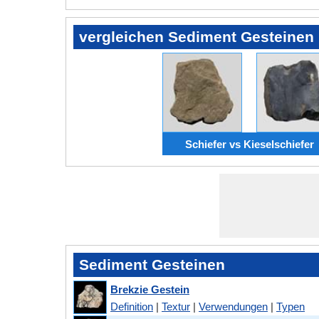
vergleichen Sediment Gesteinen
Schiefer vs Kieselschiefer
Sediment Gesteinen
Brekzie Gestein
Definition
|
Textur
|
Verwendungen
|
Typen