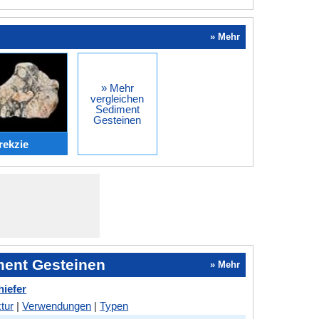
» Mehr
» Mehr
vergleichen
Sediment
Gesteinen
rekzie
ment Gesteinen
» Mehr
hiefer
tur
|
Verwendungen
|
Typen