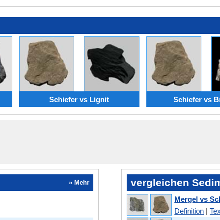
Schiefer vs Lignit
Schiefer vs B
vergleichen Sedi
» Mehr
Mergel vs Sc
Definition
|
Tex