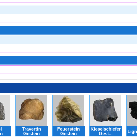
l
Travertin
Feuerstein
Kieselschiefer
Lign
in
Gestein
Gestein
Gest...