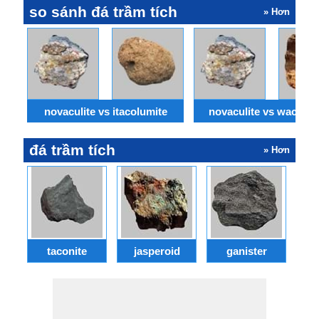
so sánh đá trầm tích
» Hơn
novaculite vs itacolumite
novaculite vs wackes
đá trầm tích
» Hơn
taconite
jasperoid
ganister