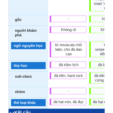
soạn 'secpen
rock.
-
Hoa K
gốc
Không rõ
Không 
người khám
phá
từ novacula chữ
từ từ
ngữ nguyên học
latin, cho đá dao
serpentiniz
cạo
tiếng an
đá trầm tích
đá biến 
lớp học
đá bền, hard rock
đá bền, đá
sub-class
cứng trung
-
-
nhóm
đá hạt mịn, đá đục
đá hạt mịn,
thể loại khác
Kết cấu