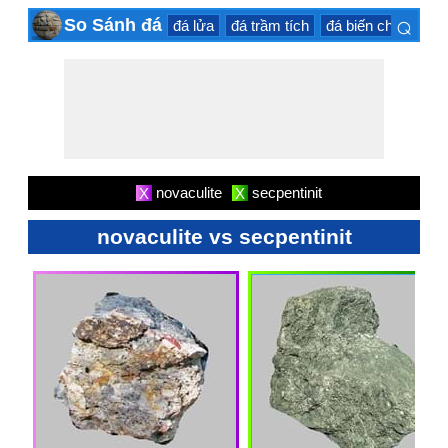
⌕
So Sánh đá
đá lửa
đá trầm tích
đá biến chất
đá 
×
novaculite
secpentinit
X
X
novaculite vs secpentinit