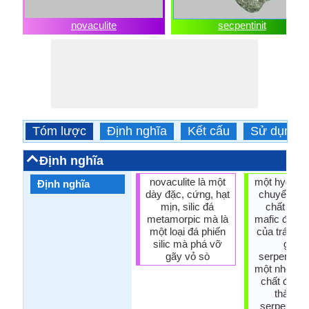
novaculite
secpentinit
Tóm lược
Định nghĩa
Kết cấu
Sử dụng
Định nghĩa
novaculite là một
một hydrat 
Định nghĩa
dày đặc, cứng, hạt
chuyển hóa
mịn, silic đá
chất của 
metamorpic mà là
mafic đá từ
một loại đá phiến
của trái đấ
silic mà phá vỡ
gọi là
gãy vỏ sò
serpentiniz
một nhóm 
chất được
thành b
serpentiniz