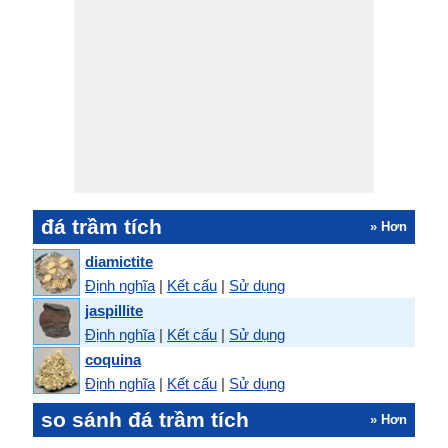
đá trầm tích
» Hơn
diamictite
Định nghĩa
|
Kết cấu
|
Sử dụng
jaspillite
Định nghĩa
|
Kết cấu
|
Sử dụng
coquina
Định nghĩa
|
Kết cấu
|
Sử dụng
so sánh đá trầm tích
» Hơn