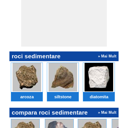
roci sedimentare
» Mai Mult
arcoza
siltstone
diatomita
g
compara roci sedimentare
» Mai Mult