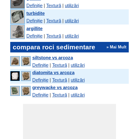
Definiție
|
Textură
|
utilizări
turbidite
Definiție
|
Textură
|
utilizări
argillite
Definiție
|
Textură
|
utilizări
compara roci sedimentare
» Mai Mult
siltstone vs arcoza
Definiție
|
Textură
|
utilizări
diatomita vs arcoza
Definiție
|
Textură
|
utilizări
greywacke vs arcoza
Definiție
|
Textură
|
utilizări