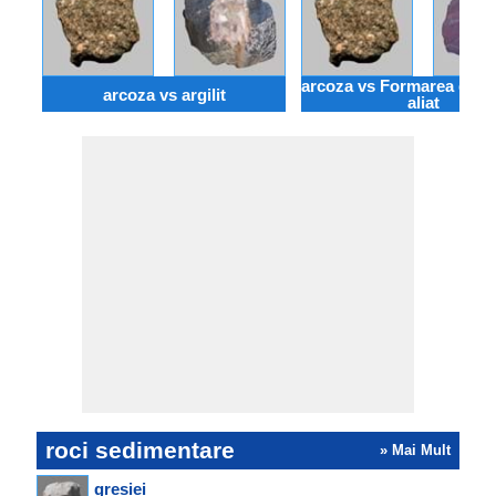
arcoza vs Formarea de fi
arcoza vs argilit
aliat
roci sedimentare
» Mai Mult
gresiei