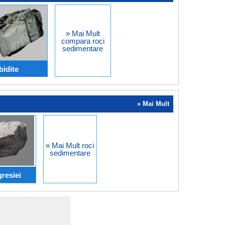
» Mai Mult
compara roci
sedimentare
bidite
» Mai Mult
» Mai Mult roci
sedimentare
gresiei