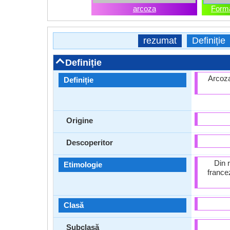
arcoza
Forma
rezumat
Definiție
Definiție
Arcoza
Definiție
Origine
Descoperitor
Din 
Etimologie
france
Clasă
Subclasă