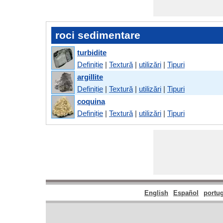
roci sedimentare
turbidite
Definiție
|
Textură
|
utilizări
|
Tipuri
argillite
Definiție
|
Textură
|
utilizări
|
Tipuri
coquina
Definiție
|
Textură
|
utilizări
|
Tipuri
English
Español
portu