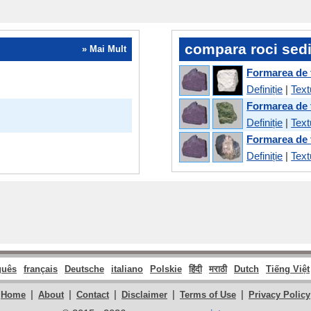
compara roci sed
» Mai Mult
Formarea de fi
Definiție
|
Text
Formarea de fi
Definiție
|
Text
Formarea de fi
Definiție
|
Text
guês
français
Deutsche
italiano
Polskie
हिंदी
मराठी
Dutch
Tiếng Việt
|
|
|
|
|
Home
About
Contact
Disclaimer
Terms of Use
Privacy Policy