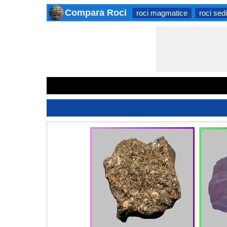
Compara Roci
roci magmatice
roci sed