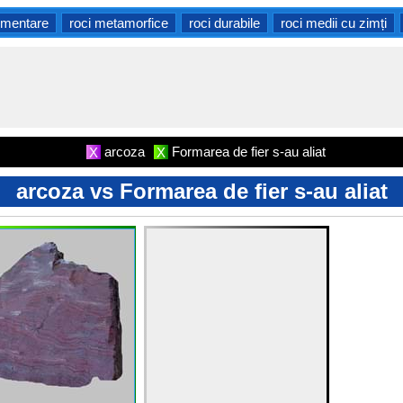
imentare
roci metamorfice
roci durabile
roci medii cu zimți
arcoza
Formarea de fier s-au aliat
X
X
arcoza vs Formarea de fier s-au aliat