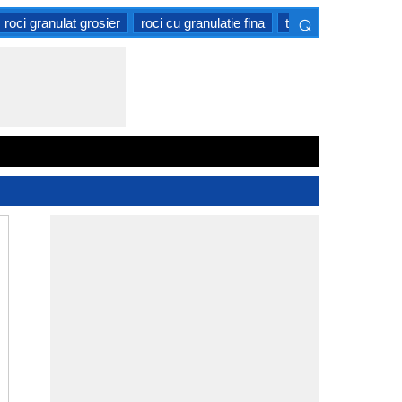
⌕
roci granulat grosier
roci cu granulatie fina
tipuri de roci moi
×