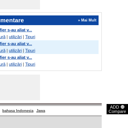
imentare
» Mai Mult
er s-au aliat v...
ură
|
utilizări
|
Tipuri
er s-au aliat v...
ură
|
utilizări
|
Tipuri
er s-au aliat v...
ură
|
utilizări
|
Tipuri
⊕
ADD
bahasa Indonesia
Jawa
Compare