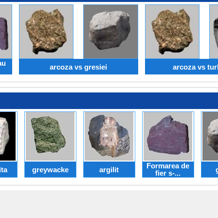
au
arcoza vs gresiei
arcoza vs tur
Formarea de
ita
greywacke
argilit
fier s-...