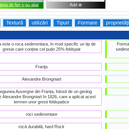
rea de fier s-au aliat
Add ⊕
Textură
utilizări
Tipuri
Formare
proprietăţi
 este o roca sedimentara, în mod specific un tip de
Formar
gresie care conține cel puțin 25% feldspat
sedime
Franţa
Alexandre Brongniart
regiunea Auvergne din Franța, folosit de un geolog
z Alexandre Brongniart în 1826, care a aplicat acest
termen unor gresii feldspatice
roci sedimentare
rocă durabilă, hard Rock