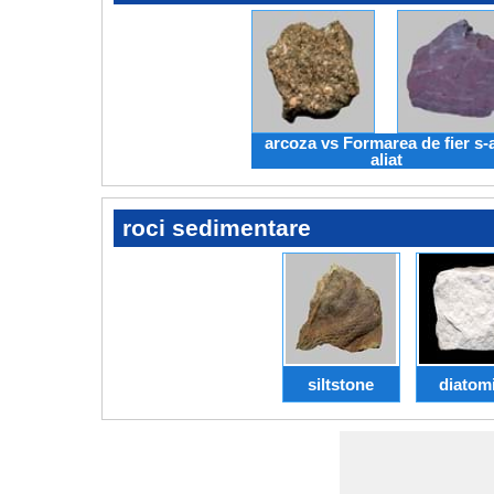
arcoza vs Formarea de fier s-
aliat
roci sedimentare
siltstone
diatom