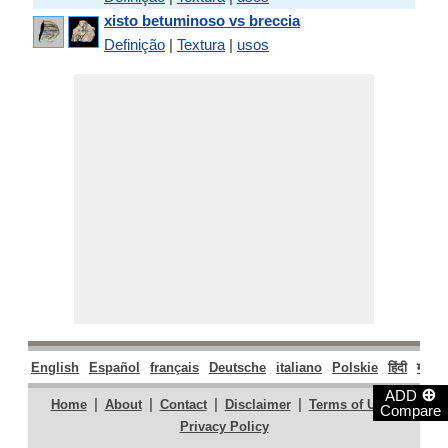
xisto betuminoso vs breccia
Definição
|
Textura
|
usos
English
Español
français
Deutsche
italiano
Polskie
हिंदी
मराठी
⊕
ADD
|
|
|
|
|
Home
About
Contact
Disclaimer
Terms of Use
Compare
Privacy Policy