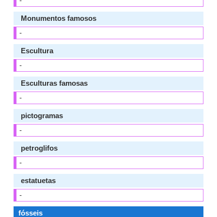
-
Monumentos famosos
-
Escultura
-
Esculturas famosas
-
pictogramas
-
petroglifos
-
estatuetas
-
fósseis