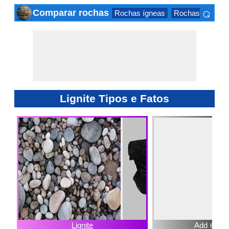
⌕
Comparar rochas
Rochas ígneas
Rochas sedimen
×
Lignite Tipos e Fatos
Lignite
Add ⊕