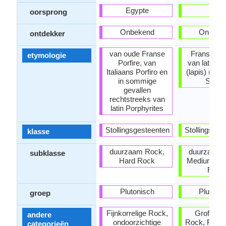
Egypte
-
oorsprong
Onbekend
Onbeke
ontdekker
van oude Franse
Franse sye
etymologie
Porfire, van
van latin sy
Italiaans Porfiro en
(lapis) (ste
in sommige
Syen
gevallen
rechtstreeks van
latin Porphyrites
Stollingsgesteenten
Stollingsges
klasse
duurzaam Rock,
duurzaam 
subklasse
Hard Rock
Medium Har
Rock
Plutonisch
Plutoni
groep
Fijnkorrelige Rock,
Grofkorre
andere
ondoorzichtige
Rock, Fijnko
categorieën