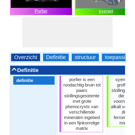
Porfier
syeniet
Overzicht
Definitie
structuur
toepassinge
Definitie
porfier is een
syeniet is
definitie
roodachtig bruin tot
grofkorre
paars
stollingsges
stollingsgesteente
die best
met grote
voornamelij
phenocrysts van
alkali velds
verschillende
divers
mineralen ingebed
ferromagn
in een fijnkorrelige
mineral
matrix