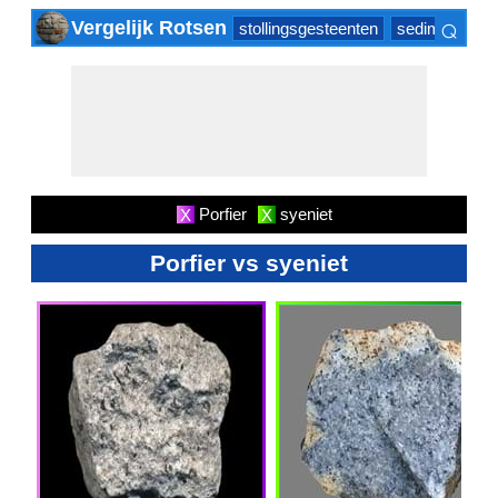
⌕
Vergelijk Rotsen
stollingsgesteenten
sedimentair g
×
Porfier
syeniet
X
X
Porfier vs syeniet