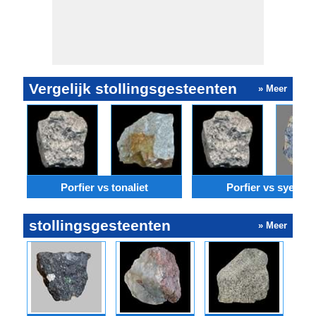
Vergelijk stollingsgesteenten
» Meer
Porfier vs tonaliet
Porfier vs syeniet
stollingsgesteenten
» Meer