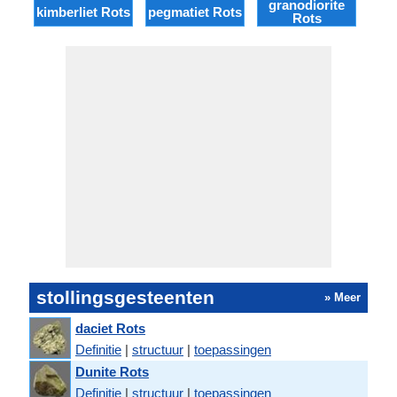
granodiorite
am
kimberliet Rots
pegmatiet Rots
Rots
stollingsgesteenten
» Meer
daciet Rots
Definitie
|
structuur
|
toepassingen
Dunite Rots
Definitie
|
structuur
|
toepassingen