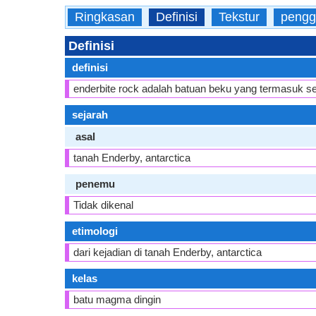
Ringkasan
Definisi
Tekstur
pengg
Definisi
definisi
enderbite rock adalah batuan beku yang termasuk se
sejarah
asal
tanah Enderby, antarctica
penemu
Tidak dikenal
etimologi
dari kejadian di tanah Enderby, antarctica
kelas
batu magma dingin