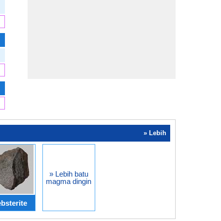
» Lebih
» Lebih batu
magma dingin
bsterite