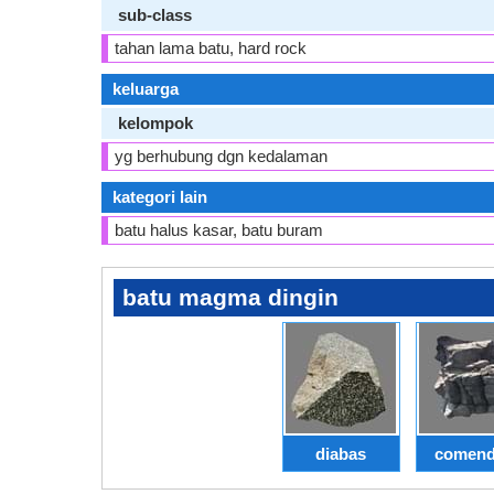
sub-class
tahan lama batu, hard rock
keluarga
kelompok
yg berhubung dgn kedalaman
kategori lain
batu halus kasar, batu buram
batu magma dingin
diabas
comend