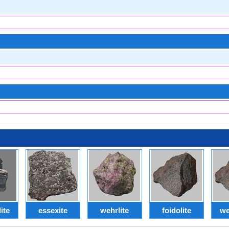
ite
essexite
wehrlite
foidolite
we