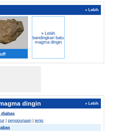
» Lebih
» Lebih
bandingkan batu
magma dingin
uff
 magma dingin
» Lebih
 diabas
tur
|
penggunaan
|
jenis
iabas