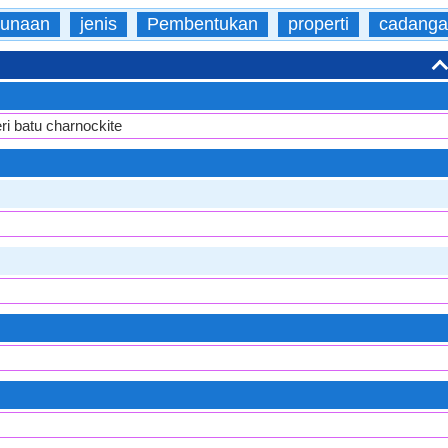
unaan
jenis
Pembentukan
properti
cadang
ri batu charnockite