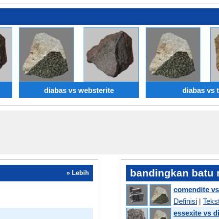
diabas vs websterite
diabas vs t
bandingkan batu
» Lebih
comendite vs
Definisi
|
Teks
essexite vs d