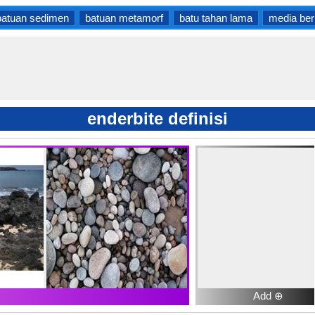
batuan sedimen
batuan metamorf
batu tahan lama
media berb
enderbite definisi
Add ⊕