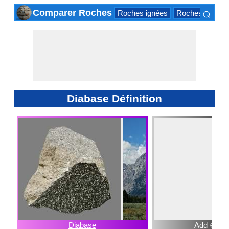
⌕
Comparer Roches
Roches ignées
Roches sédimen
×
Diabase Définition
Diabase
Add ⊕