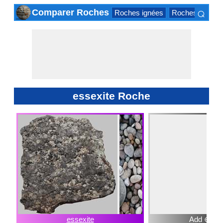
⌕
Comparer Roches
Roches ignées
Roches sédimen
×
essexite Roche
essexite
Add ⊕