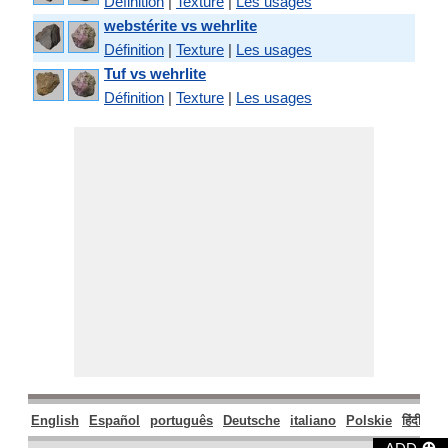
Définition
|
Texture
|
Les usages
webstérite vs wehrlite
Définition
|
Texture
|
Les usages
Tuf vs wehrlite
Définition
|
Texture
|
Les usages
English
Español
português
Deutsche
italiano
Polskie
हिंदी
मरा