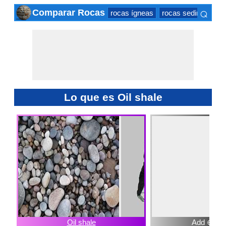
⌕
Comparar Rocas
rocas ígneas
rocas sedimentaria
×
Lo que es Oil shale
Oil shale
Add ⊕