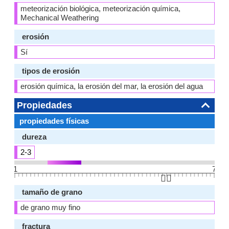
meteorización biológica, meteorización química,
Mechanical Weathering
erosión
Sí
tipos de erosión
erosión química, la erosión del mar, la erosión del agua
Propiedades
propiedades físicas
dureza
2-3
1
7
👆🏻
tamaño de grano
de grano muy fino
fractura