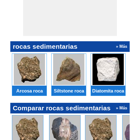
rocas sedimentarias
» Más
G
Arcosa roca
Siltstone roca
Diatomita roca
Comparar rocas sedimentarias
» Más