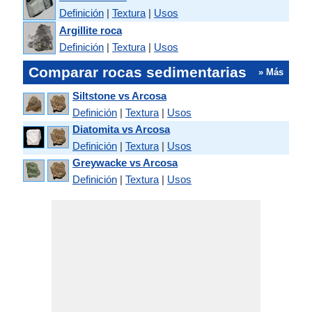
Definición
|
Textura
|
Usos
Argillite roca
Definición
|
Textura
|
Usos
Comparar rocas sedimentarias
» Más
Siltstone vs Arcosa
Definición
|
Textura
|
Usos
Diatomita vs Arcosa
Definición
|
Textura
|
Usos
Greywacke vs Arcosa
Definición
|
Textura
|
Usos