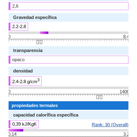
2,6
Gravedad específica
2.2-2.8
0
8.4
👆🏻
transparencia
opaco
densidad
3
2.4-2.8 g/cm
0
1400
👆🏻
propiedades termales
capacidad calorífica específica
0,39 kJ/KgK
Rank: 30 (Overall)
0.14
3.2