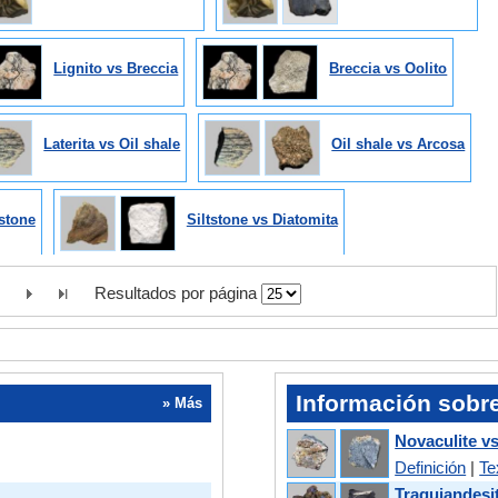
Lignito vs Breccia
Breccia vs Oolito
Laterita vs Oil shale
Oil shale vs Arcosa
tstone
Siltstone vs Diatomita
Resultados por página
ywacke
Greywacke vs Claystone
hie...
Formación de hierro Bandeado ...
Información sobr
» Más
Novaculite v
urbidita
Turbidita vs Argillite
Definición
|
Te
Traquiandesit