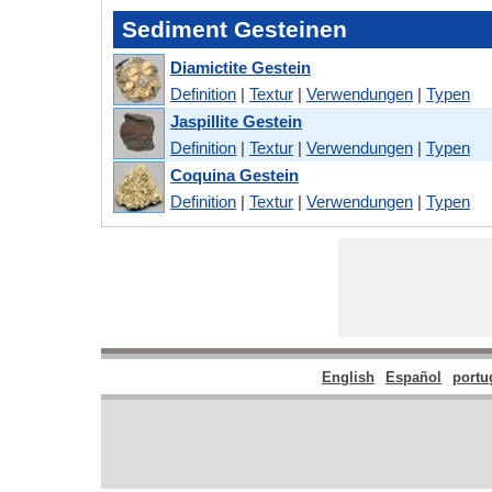
Sediment Gesteinen
Diamictite Gestein
Definition
|
Textur
|
Verwendungen
|
Typen
Jaspillite Gestein
Definition
|
Textur
|
Verwendungen
|
Typen
Coquina Gestein
Definition
|
Textur
|
Verwendungen
|
Typen
English
Español
portu