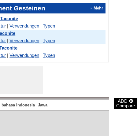
ment Gesteinen
» Mehr
 Taconite
tur
|
Verwendungen
|
Typen
Taconite
tur
|
Verwendungen
|
Typen
 Taconite
tur
|
Verwendungen
|
Typen
⊕
ADD
bahasa Indonesia
Jawa
Compare