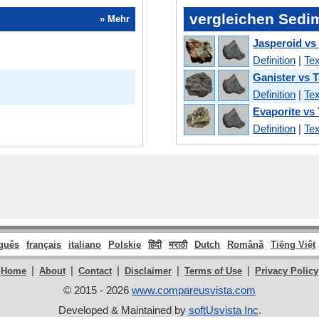
vergleichen Sedi
» Mehr
Jasperoid vs
Definition
|
Tex
Ganister vs 
Definition
|
Tex
Evaporite vs
Definition
|
Tex
guês
français
italiano
Polskie
हिंदी
मराठी
Dutch
Română
Tiếng Việt
|
|
|
|
|
Home
About
Contact
Disclaimer
Terms of Use
Privacy Policy
© 2015 - 2026
www.compareusvista.com
Developed & Maintained by
softUsvista Inc
.