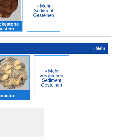
» Mehr
Sediment
Gesteinen
ckestone
estein
» Mehr
» Mehr
vergleichen
Sediment
Gesteinen
mictite