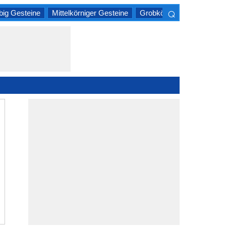
⌕
big Gesteine
Mittelkörniger Gesteine
Grobkörnige Gesteine
×