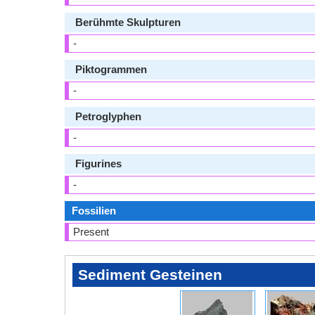
Berühmte Skulpturen
-
Piktogrammen
-
Petroglyphen
-
Figurines
-
Fossilien
Present
Sediment Gesteinen