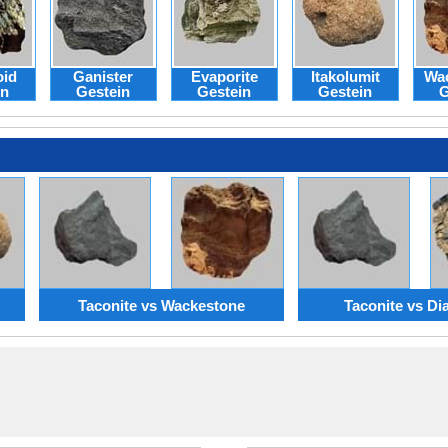
oid
Ganister
Evaporite
Itakolumit
Wa
in
Gestein
Gestein
Gestein
G
Taconite vs Wackestone
Taconite vs Dia