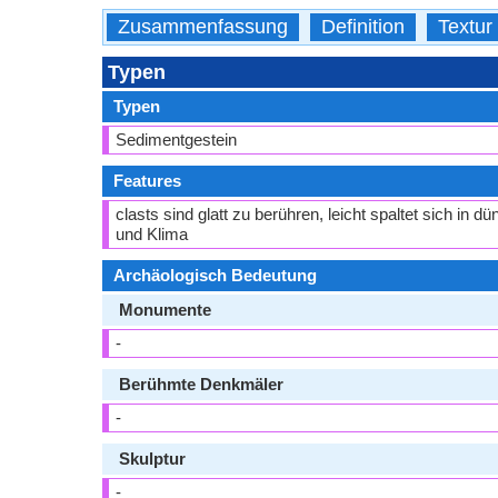
Zusammenfassung
Definition
Textur
Typen
Typen
Sedimentgestein
Features
clasts sind glatt zu berühren, leicht spaltet sich in 
und Klima
Archäologisch Bedeutung
Monumente
-
Berühmte Denkmäler
-
Skulptur
-