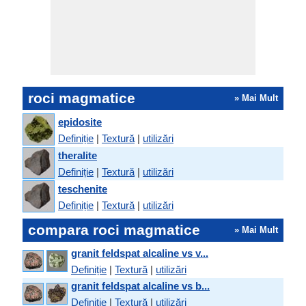
roci magmatice
» Mai Mult
epidosite
Definiție
|
Textură
|
utilizări
theralite
Definiție
|
Textură
|
utilizări
teschenite
Definiție
|
Textură
|
utilizări
compara roci magmatice
» Mai Mult
granit feldspat alcaline vs v...
Definiție
|
Textură
|
utilizări
granit feldspat alcaline vs b...
Definiție
|
Textură
|
utilizări