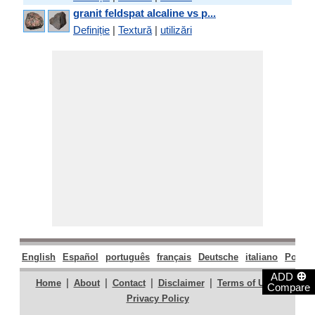
granit feldspat alcaline vs p...
Definiție
|
Textură
|
utilizări
English
Español
português
français
Deutsche
italiano
Polski
⊕
ADD
|
|
|
|
|
Home
About
Contact
Disclaimer
Terms of Use
Compare
Privacy Policy