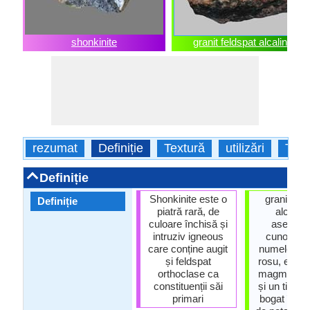
shonkinite
granit feldspat alcaline
rezumat
Definiție
Textură
utilizări
Tipu
Definiție
Shonkinite este o
granit fel
Definiție
piatră rară, de
alcalii, 
culoare închisă și
asemen
intruziv igneous
cunoscut
care conține augit
numele de 
și feldspat
rosu, este 
orthoclase ca
magmatică 
constituenții săi
și un tip de
primari
bogat în fe