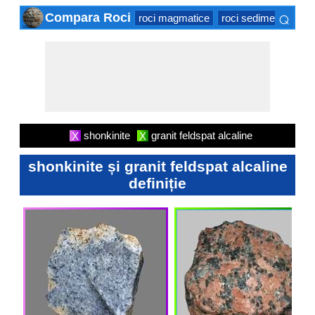
⌕
Compara Roci
roci magmatice
roci sedimentare
r
×
shonkinite
granit feldspat alcaline
X
X
shonkinite și granit feldspat alcaline
definiție