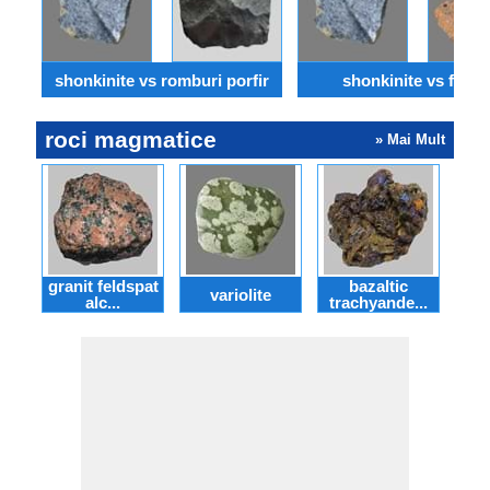
shonkinite vs romburi porfir
shonkinite vs felsit
roci magmatice
» Mai Mult
granit feldspat
bazaltic
variolite
alc...
trachyande...