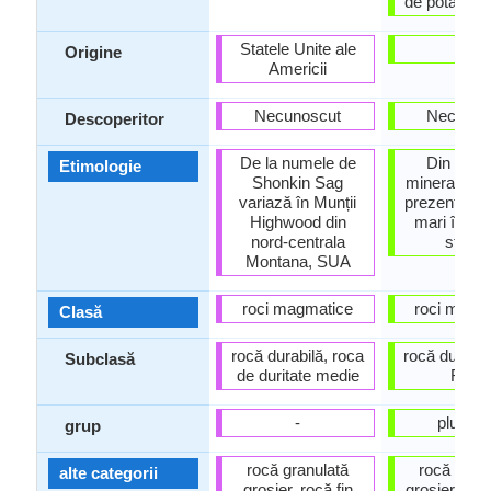
de potasiu 
Statele Unite ale
-
Origine
Americii
Necunoscut
Necunos
Descoperitor
De la numele de
Din fleds
Etimologie
Shonkin Sag
mineral, car
variază în Munții
prezent în ca
Highwood din
mari în ac
nord-centrala
stânc
Montana, SUA
roci magmatice
roci magm
Clasă
rocă durabilă, roca
rocă durabil
Subclasă
de duritate medie
Rock
-
plutoni
grup
rocă granulată
rocă gran
alte categorii
grosier, rocă fin
grosier, roc