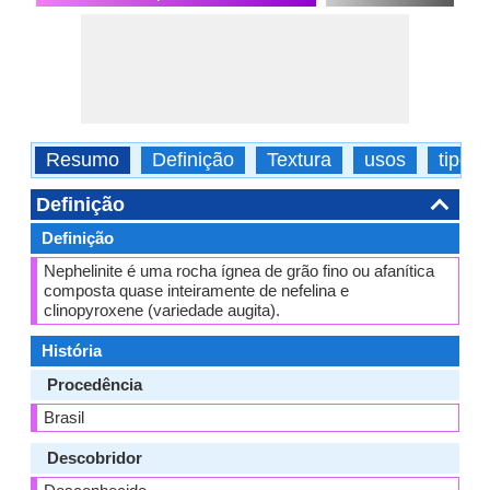
Resumo
Definição
Textura
usos
tipos
Definição
Definição
Nephelinite é uma rocha ígnea de grão fino ou afanítica
composta quase inteiramente de nefelina e
clinopyroxene (variedade augita).
História
Procedência
Brasil
Descobridor