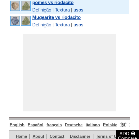
pomes vs riodacito
Definição
|
Textura
|
usos
Mugearite vs riodacito
Definição
|
Textura
|
usos
English
Español
français
Deutsche
italiano
Polskie
हिंदी
मराठी
⊕
ADD
|
|
|
|
|
Home
About
Contact
Disclaimer
Terms of Use
Compare