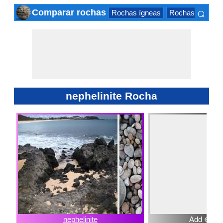
⌕
Comparar rochas
Rochas ígneas
Rochas sedimen
×
nephelinite Rocha
nephelinite
Add ⊕