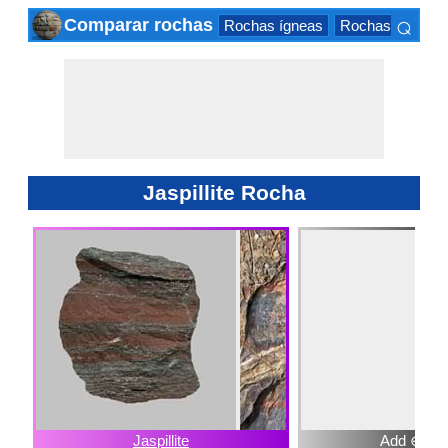
⌕
Comparar rochas
Rochas ígneas
Rochas sedimen
×
Jaspillite Rocha
Jaspillite
Add ⊕