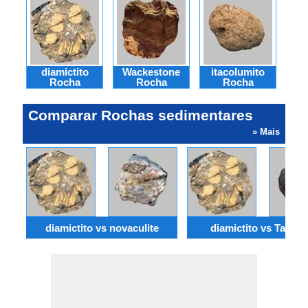
diamictito
Wackestone
itacolumito
e
Rocha
Rocha
Rocha
Comparar Rochas sedimentares
» Mais
diamictito vs novaculite
diamictito vs Taconi