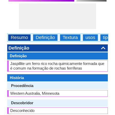
Resumo
Definição
Textura
usos
tipos
Definição
Definição
Jaspillite um ferro rico rocha quimicamente formada que
é comum na formação de rochas ferríferas
História
Procedência
Western Australia, Minnesota
Descobridor
Desconhecido