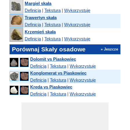
Margiel skała
Definicja
|
Tekstura
|
Wykorzystuje
Trawertyn skała
Definicja
|
Tekstura
|
Wykorzystuje
Krzemień skała
Definicja
|
Tekstura
|
Wykorzystuje
Porównaj Skały osadowe
» Jeszcze
Dolomit vs Piaskowiec
Definicja
|
Tekstura
|
Wykorzystuje
Konglomerat vs Piaskowiec
Definicja
|
Tekstura
|
Wykorzystuje
Kreda vs Piaskowiec
Definicja
|
Tekstura
|
Wykorzystuje