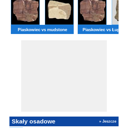
Piaskowiec vs mudstone
Piaskowiec vs Łupek il
Skały osadowe
» Jeszcze