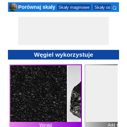
⌕
Porównaj skały
Skały magmowe
Skały osadowe
×
Węgiel wykorzystuje
Węgiel
Add ⊕