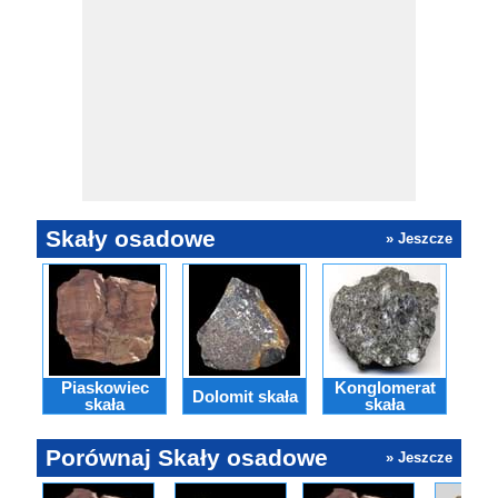
Skały osadowe
» Jeszcze
Piaskowiec
Konglomerat
Dolomit skała
Kr
skała
skała
Porównaj Skały osadowe
» Jeszcze