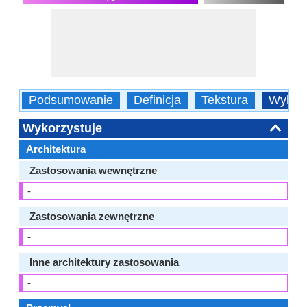
Podsumowanie
Definicja
Tekstura
Wykorz
Wykorzystuje
Architektura
Zastosowania wewnętrzne
-
Zastosowania zewnętrzne
-
Inne architektury zastosowania
-