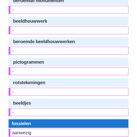
beroemde monumenten
-
beeldhouwwerk
-
beroemde beeldhouwwerken
-
pictogrammen
-
rotstekeningen
-
beeldjes
-
fossielen
aanwezig