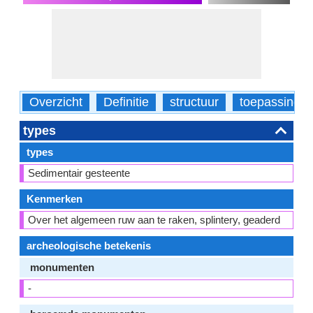
Overzicht
Definitie
structuur
toepassinge
types
types
Sedimentair gesteente
Kenmerken
Over het algemeen ruw aan te raken, splintery, geaderd
archeologische betekenis
monumenten
-