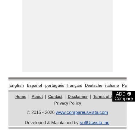
English
Español
português
français
Deutsche
italiano
Polski
⊕
ADD
|
|
|
|
|
Home
About
Contact
Disclaimer
Terms of Use
Compare
Privacy Policy
© 2015 - 2026
www.compareusvista.com
Developed & Maintained by
softUsvista Inc
.