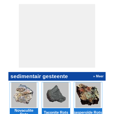
sedimentair gesteente
» Meer
Novaculite
Taconite Rots
jasperoïde Rots
Gan