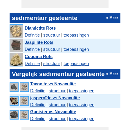
sedimentair gesteente
» Meer
Diamictite Rots
Definitie
|
structuur
|
toepassingen
Jaspillite Rots
Definitie
|
structuur
|
toepassingen
Coquina Rots
Definitie
|
structuur
|
toepassingen
Vergelijk sedimentair gesteente
» Meer
Taconite vs Novaculite
Definitie
|
structuur
|
toepassingen
jasperoïde vs Novaculite
Definitie
|
structuur
|
toepassingen
Ganister vs Novaculite
Definitie
|
structuur
|
toepassingen