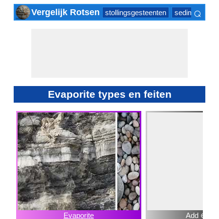
⌕
Vergelijk Rotsen
stollingsgesteenten
sedimentair g
×
Evaporite types en feiten
Evaporite
Add ⊕