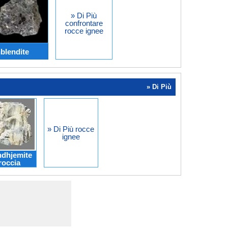
» Di Più
confrontare
rocce ignee
nblendite
» Di Più
» Di Più rocce
ignee
ndhjemite
roccia