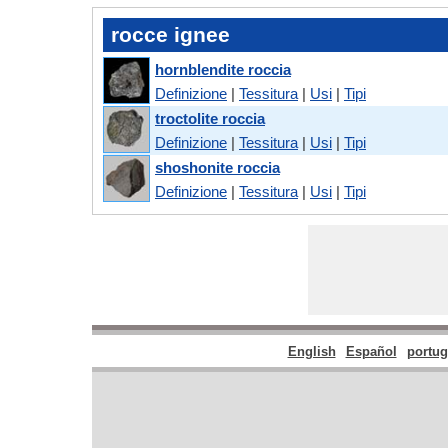
rocce ignee
hornblendite roccia
Definizione
|
Tessitura
|
Usi
|
Tipi
troctolite roccia
Definizione
|
Tessitura
|
Usi
|
Tipi
shoshonite roccia
Definizione
|
Tessitura
|
Usi
|
Tipi
English
Español
portu