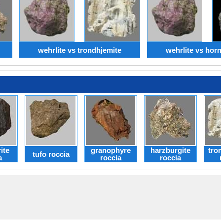
wehrlite vs trondhjemite
wehrlite vs hor
ite
granophyre
harzburgite
tro
tufo roccia
a
roccia
roccia