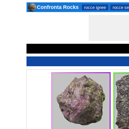
Confronta Rocks
rocce ignee
rocce se