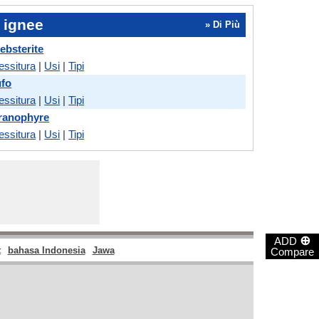
 ignee
» Di Più
ebsterite
essitura
|
Usi
|
Tipi
ufo
essitura
|
Usi
|
Tipi
granophyre
essitura
|
Usi
|
Tipi
⊕
ADD
t
bahasa Indonesia
Jawa
Compare