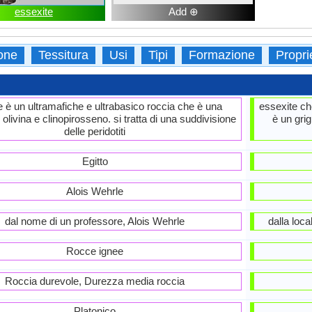
essexite
Add ⊕
ione
Tessitura
Usi
Tipi
Formazione
Propri
e è un ultramafiche e ultrabasico roccia che è una
essexite c
 olivina e clinopirosseno. si tratta di una suddivisione
è un grig
delle peridotiti
Egitto
Alois Wehrle
dal nome di un professore, Alois Wehrle
dalla loca
Rocce ignee
Roccia durevole, Durezza media roccia
Platonico