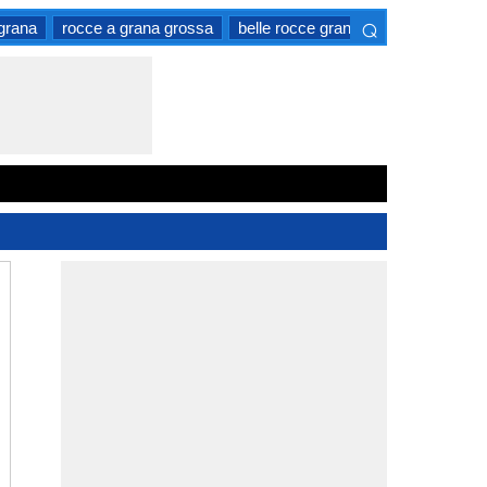
⌕
grana
rocce a grana grossa
belle rocce grana
tipi di rocce t
×