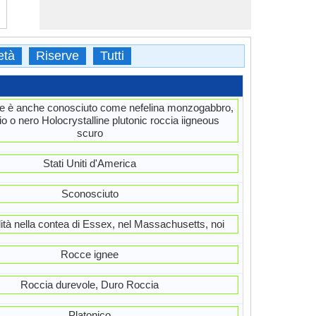
età
Riserve
Tutti
he è anche conosciuto come nefelina monzogabbro,
io o nero Holocrystalline plutonic roccia iigneous
scuro
Stati Uniti d'America
Sconosciuto
lità nella contea di Essex, nel Massachusetts, noi
Rocce ignee
Roccia durevole, Duro Roccia
Platonico