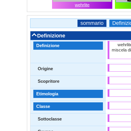
wehrlite
sommario
Definiz
Definizione
wehrlit
Definizione
miscela di
Origine
Scopritore
Etimologia
Classe
Sottoclasse