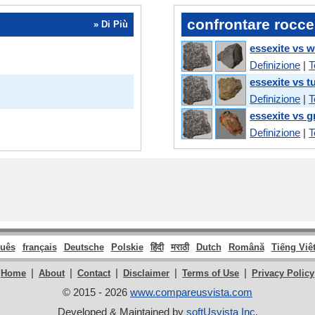
confrontare rocce
» Di Più
essexite vs w
Definizione
|
T
essexite vs t
Definizione
|
T
essexite vs 
Definizione
|
T
guês
français
Deutsche
Polskie
हिंदी
मराठी
Dutch
Română
Tiếng Việ
|
|
|
|
|
Home
About
Contact
Disclaimer
Terms of Use
Privacy Policy
© 2015 - 2026
www.compareusvista.com
Developed & Maintained by
softUsvista Inc
.