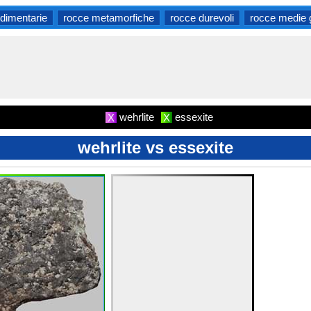
dimentarie
rocce metamorfiche
rocce durevoli
rocce medie 
wehrlite
essexite
X
X
wehrlite vs essexite