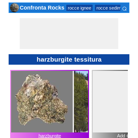
⌕
Confronta Rocks
rocce ignee
rocce sedimentarie
×
harzburgite tessitura
harzburgite
Add ⊕