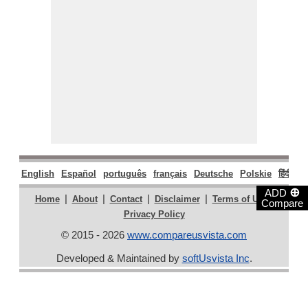
English
Español
português
français
Deutsche
Polskie
हिंदी
मर
⊕
ADD
|
|
|
|
|
Home
About
Contact
Disclaimer
Terms of Use
Compare
Privacy Policy
© 2015 - 2026
www.compareusvista.com
Developed & Maintained by
softUsvista Inc
.