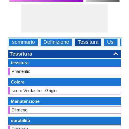
sommario
Definizione
Tessitura
Usi
Ti
Tessitura
tessitura
Phaneritic
Colore
scuro Verdastro - Grigio
Manutenzione
Di meno
durabilità