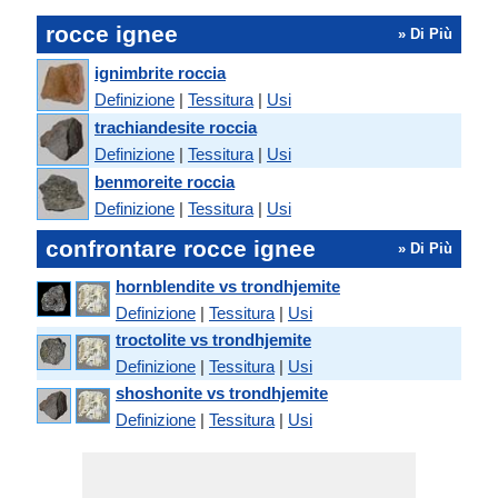
rocce ignee
» Di Più
ignimbrite roccia
Definizione
|
Tessitura
|
Usi
trachiandesite roccia
Definizione
|
Tessitura
|
Usi
benmoreite roccia
Definizione
|
Tessitura
|
Usi
confrontare rocce ignee
» Di Più
hornblendite vs trondhjemite
Definizione
|
Tessitura
|
Usi
troctolite vs trondhjemite
Definizione
|
Tessitura
|
Usi
shoshonite vs trondhjemite
Definizione
|
Tessitura
|
Usi