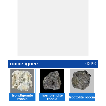
rocce ignee
» Di Più
trondhjemite
hornblendite
s
troctolite roccia
roccia
roccia