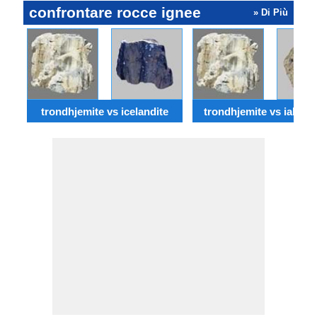
confrontare rocce ignee
» Di Più
trondhjemite vs icelandite
trondhjemite vs ialocla